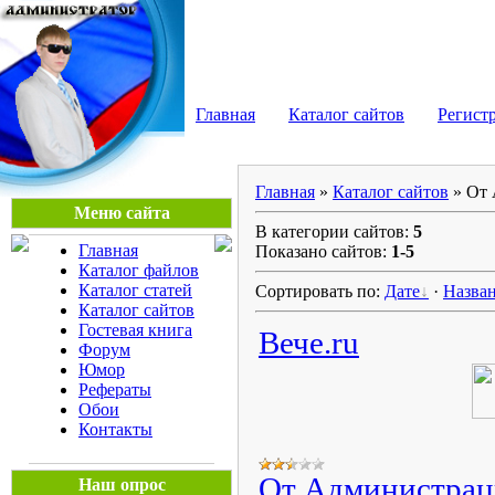
Мега Портал
Главная
Каталог сайтов
Регист
Главная
»
Каталог сайтов
» От
Меню сайта
В категории сайтов:
5
Главная
Показано сайтов:
1-5
Каталог файлов
Каталог статей
Сортировать по:
Дате
·
Назва
Каталог сайтов
Гостевая книга
Вече.ru
Форум
Юмор
Рефераты
Обои
Контакты
От Администра
Наш опрос