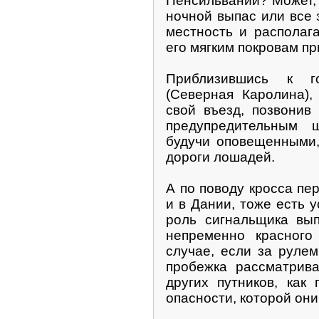
Пенсильвании? Может,
ночной выпас или все 
местность и располаг
его мягким покровам п
Приблизившись к г
(Северная Каролина),
свой въезд, позвонив
предупредительным 
будучи оповещенными,
дороги лошадей.
А по поводу кросса пе
и в Дании, тоже есть 
роль сигнальщика вы
непременно красного 
случае, если за руле
пробежка рассматрива
других путников, как
опасности, которой они