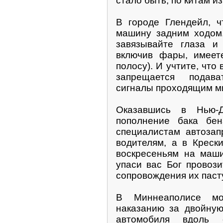
стало быть, по китам и
В городе Глендейл, ч
машину задним ходом.
завязывайте глаза и 
включив фары, имеет
полосу). И учтите, чт
запрещается подав
сигналы проходящим м
Оказавшись в Нью-
пополнение бака бен
специалистам автозап
водителям, а в Креск
воскресеньям на маши
упаси вас Бог провози
сопровождения их паст
В Миннеаполисе мо
наказанию за двойную
автомобиля вдоль 