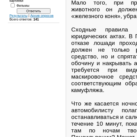
картинки
Мало того, при пр
Фильмы
животного он долже
«железного коня», убра
Результаты
|
Архив опросов
Всего ответов:
141
Сходные правила 
юридических актах. В
отказе лошади прох
должен не только р
средство, но и спрята
обочину и накрывать 
требуется при вид
маскировочное сред
соответствующим обр
камуфляжа.
Что же касается ночн
автомобилисту пол
останавливаться и салю
течение 10 минут, пок
там по ночам тво