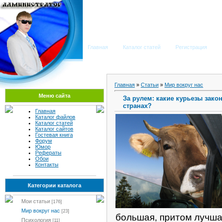
Мега Портал
Главная
Каталог статей
Регистрация
Главная
»
Статьи
»
Мир вокруг нас
Меню сайта
За рулем: какие курьезы зако
странах?
Главная
Каталог файлов
Каталог статей
Каталог сайтов
Гостевая книга
Форум
Юмор
Рефераты
Обои
Контакты
Категории каталога
Мои статьи
[176]
Мир вокруг нас
[23]
большая, притом лучша
Психология
[11]