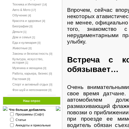
Техника и Интернет
[14]
Впрочем, сейчас впор
Авто & Мото
[17]
некоторых атавистичес
Обучение
[4]
Красота и здоровье
не менее, официально
[4]
Биографии
[0]
того, знакомство 
Деньги
[1]
нерудиментарными пр
Дом и семья
[1]
улыбку.
Еда и кулинария
[0]
Животные
[0]
Законы и безопастность
[0]
Встреча с к
Культура, искусство,
история
[1]
обязывает…
Мужчина и женщина
[0]
Работа, карьера, бизнес
[0]
Растения
[0]
Спорт и активный отдых
[0]
Очень внимательными
Фэн-шуй и непознанное
[0]
свое время датчане.
автомобилем дол
Наш опрос
размахивающий флажко
Что больше добавлять
повозки о приближении
Программы (Софт)
при проезде ее мимо
Статьи
водитель обязан съех
Анекдоты и прикольные