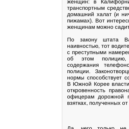
женщин: в Калифорни
транспортным средств
домашний халат (и ни
пижамах). Вот интерес
женщинам можно садит
По закону штата В
наивностью, тот водит
с преступными намере
об этом полицию, 
содержания телефоно
полиции. Законотвор
нормы способствует с
В Южной Корее власти
откровенность правон
офицерам дорожной п
взятках, полученных от
Да, чего только не