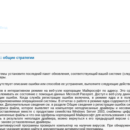
Вход
: общие стратегии
темы установите последний пакет обновления, соответствующий вашей системе (следу
еры.
утствует описание ошибки или способов ее устранения, выполните следующие действ
ев в интерактивном режиме на веб-узле корпорации Майкрософт по адресу. Это ср
леживать их состояние с помощью данных Microsoft Passport. Доступ к веб-узлу дан
ации ошибок. Когда служба регистрации ошибок включена, в режиме ядра и в пол
приложениями операционной системы. В отчетах о работе в режиме ядра содержатся 
ки. Дополнительные сведения см. в разделе Общие сведения о регистрации ошибок с
одписи файла, которое выявляет на компьютере неподписанные драйверы и несо
оставляемые вместе с продуктами семейства Windows Server 2003, снабжены циф
еизмененные файлы и что они одобрены корпорацией Майкрософт для использования с
ь в результате неполадок драйвера, можно вернуться к его предыдущей версии 
е заново установленные драйверы.
нтивирусной программы проверьте компьютер на наличие вирусов. При обнаружени
имые указания можно найти в документации антивирусной программы.