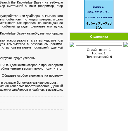
earch the Knowledge Base» на веб-узле
мер системной ошибки (например, stop
и устройства или драйвера, вызывающего
ным событиям, по кодам которых можно
казывает, как правило, на неожиданное
 событий дважды щелкните его пункт.
 Knowledge Base» на веб-узле корпорации
Статистика
безопасном режиме, а затем удалите или
уск компьютера в безопасном режиме.
а с использованием последней удачной
Онлайн всего:
1
Гостей:
1
Пользователей:
0
агрузки, будут утеряны.
ия BIOS (для компьютеров с процессорами
 обновленные версии можно получить от
 Обратите особое внимание на проверку
у в разделе Вспомогательные ресурсы.
ваться консолью восстановления. Данный
деления драйверов и файлов, вызвавших