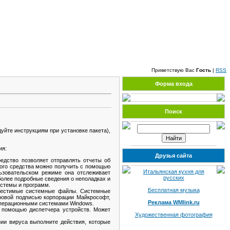
Суббота, 08.08.2026, 11:34
Приветствую Вас
Гость
|
RSS
Форма входа
Поиск
йте инструкциям при установке пакета),
ия:
Друзья сайта
едство позволяет отправлять отчеты об
ного средства можно получить с помощью
Итальянская кухня для
ьзовательском режиме она отслеживает
русских
более подробные сведения о неполадках и
истемы и программ.
Бесплатная музыка
вместимые системные файлы. Системные
ровой подписью корпорации Майкрософт,
Реклама WMlink.ru
 операционными системами Windows.
с помощью диспетчера устройств. Может
Художественная фотография
и вируса выполните действия, которые