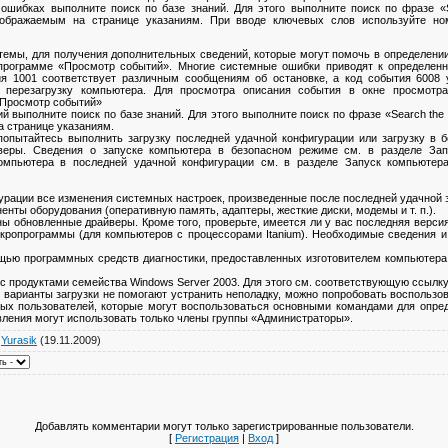
ошибках выполните поиск по базе знаний. Для этого выполните поиск по фразе «S
ображаемым на странице указаниям. При вводе ключевых слов используйте но
темы, для получения дополнительных сведений, которые могут помочь в определени
 программе «Просмотр событий». Многие системные ошибки приводят к определен
ия 1001 соответствует различным сообщениям об остановке, а код события 6008 у
 перезагрузку компьютера. Для просмотра описания события в окне просмотра
«Просмотр событий»
й выполните поиск по базе знаний. Для этого выполните поиск по фразе «Search the
 странице указаниям.
попытайтесь выполнить загрузку последней удачной конфигурации или загрузку в 
веры. Сведения о запуске компьютера в безопасном режиме см. в разделе Зап
омпьютера в последней удачной конфигурации см. в разделе Запуск компьютер
урации все изменения системных настроек, произведенные после последней удачной з
енты оборудования (оперативную память, адаптеры, жесткие диски, модемы и т. п.).
ны обновленные драйверы. Кроме того, проверьте, имеется ли у вас последняя верс
икропрограммы (для компьютеров с процессорами Itanium). Необходимые сведения и
щью программных средств диагностики, предоставленных изготовителем компьютера.
с продуктами семейства Windows Server 2003. Для этого см. соответствующую ссылк
 варианты загрузки не помогают устранить неполадку, можно попробовать воспользо
ных пользователей, которые могут воспользоваться основными командами для опре
овления могут использовать только члены группы «Администраторы».
:
Yurasik
(19.11.2009)
Добавлять комментарии могут только зарегистрированные пользователи.
[
Регистрация
|
Вход
]