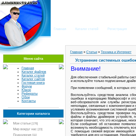
Мега Портал
Главная
Каталог статей
Регистрация
Главная
»
Статьи
»
Техника и Интернет
Меню сайта
Устранение системных ошибок
Внимание!
Главная
Каталог файлов
Каталог статей
Для обеспечения стабильной работы сис
Каталог сайтов
и используйте только подписанные драйв
Гостевая книга
Форум
При появлении сообщений, в которых отс
Юмор
Рефераты
Воспользуйтесь средством анализа сбо
Обои
ошибках в корпорацию Майкрософт и отс
Контакты
веб-обозревателя или службы регистр
неполадки, связанные с компонентами и 
условиях возникновения системной ошиб
Воспользуйтесь средством проверки п
Категории каталога
файлы и файлы драйверов устройств, п
которая означает, что это исходные, н
Мои статьи
Если сообщение об остановке появилос
[176]
возникнуть необходимость отключить вс
Мир вокруг нас
[23]
С помощью свежей версии имеющейся а
требуются для его устранения. Необход
Психология
[11]