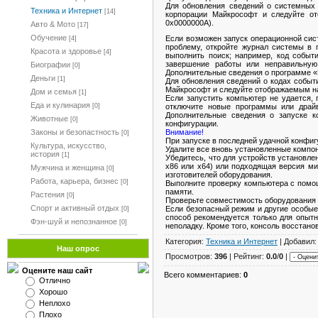
Для обновления сведений о системных 
Техника и Интернет
[14]
корпорации Майкрософт и следуйте от
0x0000000A).
Авто & Мото
[17]
Обучение
Если возможен запуск операционной сис
[4]
проблему, откройте журнал системы в
Красота и здоровье
[4]
выполнить поиск; например, код событ
завершение работы или неправильную
Биографии
[0]
Дополнительные сведения о программе 
Деньги
[1]
Для обновления сведений о кодах событи
Майкрософт и следуйте отображаемым на
Дом и семья
[1]
Если запустить компьютер не удается, 
Еда и кулинария
[0]
отключите новые программы или драй
Дополнительные сведения о запуске к
Животные
[0]
конфигурации.
Законы и безопастность
Внимание!
[0]
При запуске в последней удачной конфиг
Культура, искусство,
Удалите все вновь установленные компон
история
[1]
Убедитесь, что для устройств установле
x86 или x64) или подходящая версия м
Мужчина и женщина
[0]
изготовителей оборудования.
Работа, карьера, бизнес
[0]
Выполните проверку компьютера с помо
памяти.
Растения
[0]
Проверьте совместимость оборудования 
Спорт и активный отдых
Если безопасный режим и другие особые
[0]
способ рекомендуется только для опыт
Фэн-шуй и непознанное
[0]
неполадку. Кроме того, консоль восстан
Категория:
Техника и Интернет
| Добавил
Наш опрос
Просмотров:
396
| Рейтинг:
0.0
/
0
|
Оцените наш сайт
Всего комментариев:
0
Отлично
Хорошо
Неплохо
Плохо