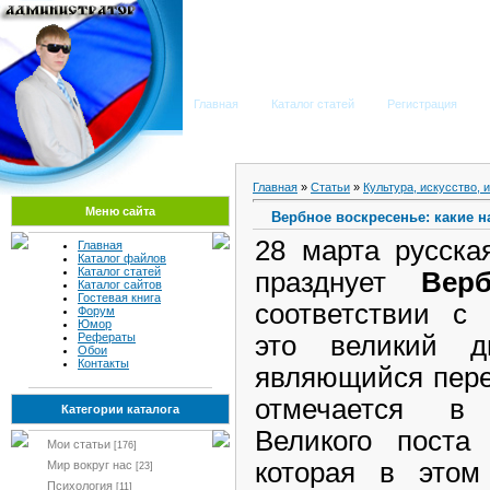
Мега Портал
Главная
Каталог статей
Регистрация
Главная
»
Статьи
»
Культура, искусство, 
Меню сайта
Вербное воскресенье: какие 
28 марта русска
Главная
Каталог файлов
Каталог статей
празднует
Вер
Каталог сайтов
Гостевая книга
соответствии с
Форум
Юмор
это великий дв
Рефераты
Обои
Контакты
являющийся пере
отмечается в
Категории каталога
Великого пост
Мои статьи
[176]
которая в этом
Мир вокруг нас
[23]
Психология
[11]