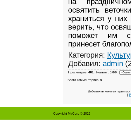
на праздничн
освятить веточк
храниться у них 
верить, что освя
поможет им с
принесет благопо
Категория:
Культу
Добавил:
admin
(2
Просмотров:
461
| Рейтинг:
0.0
/
0
|
Всего комментариев:
0
Добавлять комментарии могу
[
Р
Copyright MyCorp © 2026