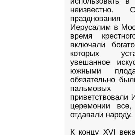
использовать в 
неизвестно. 
празднования
Иерусалим в Моск
время крестно
включали богат
которых уста
увешанное иску
южными плода
обязательно был
пальмовых 
приветствовали 
церемонии все,
отдавали народу.
К концу XVI век