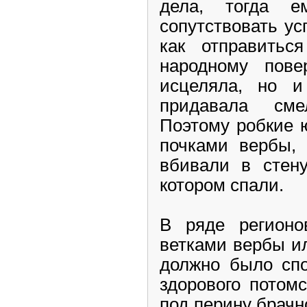
дела, тогда е
сопутствовать ус
как отправитьс
народному пове
исцеляла, но и
придавала см
Поэтому робкие 
почками вербы, 
вбивали в стен
котором спали.
В ряде регион
ветками вербы и
должно было спо
здорового потом
под перину брачн