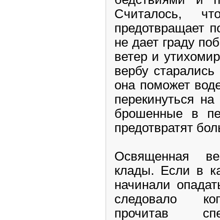
Считалось, ч
предотвращает п
не дает граду по
ветер и утихоми
вербу старались 
она поможет воде
перекинуться на 
брошенные в пе
предотвратят
бол
Освященная в
клады
. Если в к
начинали опадать
следовало коп
прочитав спе