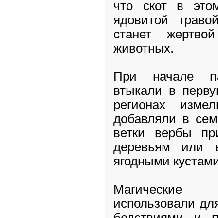
что скот в это
ядовитой траво
станет жертв
животных.
При начале п
втыкали в перву
регионах изме
добавляли в сем
ветки вербы пр
деревьям или 
ягодными кустами
Магические
использовали дл
бедствиями и п