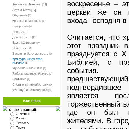
воскресенье – э
Техника и Интернет
[14]
церкви же он н
Авто & Мото
[17]
Обучение
[4]
входа Господня в
Красота и здоровье
[4]
Биографии
[0]
Деньги
[1]
Считается, что х
Дом и семья
[1]
Еда и кулинария
этот праздник 
[0]
Животные
[0]
празднуется с X
Законы и безопастность
[0]
Культура, искусство,
Библией, с пр
история
[1]
Мужчина и женщина
события. 
[0]
Работа, карьера, бизнес
[0]
предшествую
Растения
[0]
Спорт и активный отдых
подтвердивше
[0]
Фэн-шуй и непознанное
[0]
является по
Наш опрос
торжественный в
Оцените наш сайт
где он был то
Отлично
жителями. В горо
Хорошо
Неплохо
а собравшиеся
Плохо