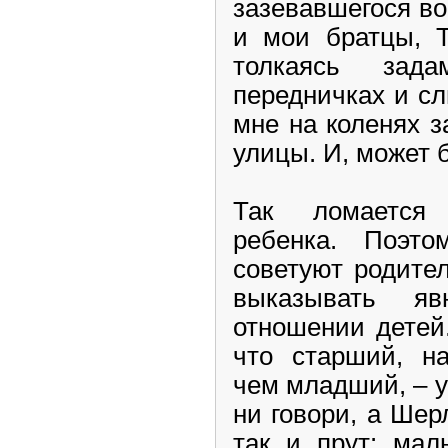
зазевавшегося в
и мои братцы, 
толкаясь зад
передничках и сл
мне на коленях з
улицы. И, может 
Так ломается
ребенка. Поэто
советуют родите
выказывать яв
отношении детей
что старший, н
чем младший, – у
ни говори, а Ше
так и прут: мал