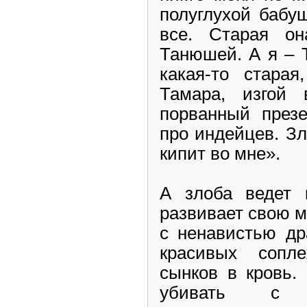
полуглухой бабу
все. Старая он
Танюшей. А я – 
какая-то старая
Тамара, изгой 
порванный презе
про индейцев. Зл
кипит во мне».
А злоба ведет 
развивает свою м
с ненавистью др
красивых сопл
сынков в кровь.
убивать с 