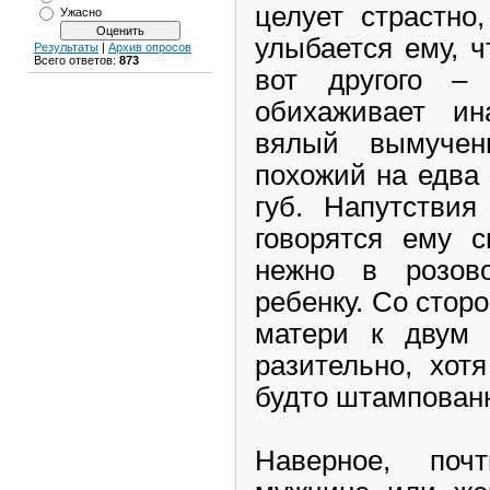
целует страстно
Ужасно
улыбается ему, ч
Результаты
|
Архив опросов
Всего ответов:
873
вот другого –
обихаживает ин
вялый вымучен
похожий на едва
губ. Напутствия
говорятся ему с
нежно в розов
ребенку. Со стор
матери к двум 
разительно, хот
будто штампован
Наверное, поч