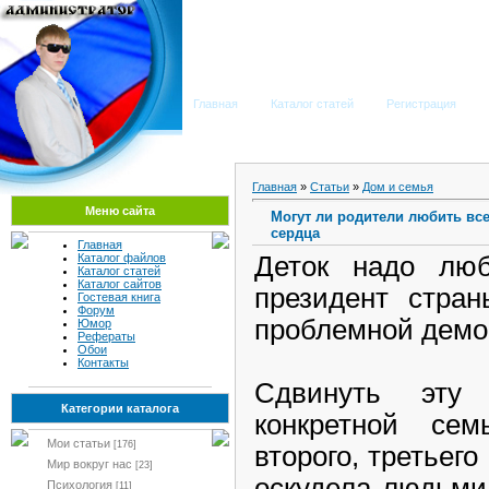
Мега Портал
Главная
Каталог статей
Регистрация
Главная
»
Статьи
»
Дом и семья
Меню сайта
Могут ли родители любить вс
сердца
Главная
Деток надо лю
Каталог файлов
Каталог статей
Каталог сайтов
президент стра
Гостевая книга
Форум
проблемной демо
Юмор
Рефераты
Обои
Контакты
Сдвинуть эту
Категории каталога
конкретной с
Мои статьи
[176]
второго
, третьего
Мир вокруг нас
[23]
оскудела людьми
Психология
[11]