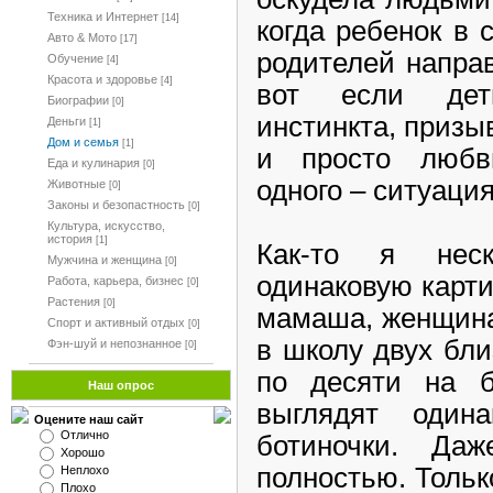
Техника и Интернет
[14]
когда ребенок в 
Авто & Мото
[17]
родителей направ
Обучение
[4]
Красота и здоровье
[4]
вот если дет
Биографии
[0]
инстинкта, призы
Деньги
[1]
Дом и семья
[1]
и просто любв
Еда и кулинария
[0]
одного – ситуаци
Животные
[0]
Законы и безопастность
[0]
Культура, искусство,
история
[1]
Как-то я нес
Мужчина и женщина
[0]
одинаковую карти
Работа, карьера, бизнес
[0]
Растения
[0]
мамаша, женщина
Спорт и активный отдых
[0]
в школу двух бл
Фэн-шуй и непознанное
[0]
по десяти на б
Наш опрос
выглядят одина
Оцените наш сайт
Отлично
ботиночки. Даж
Хорошо
полностью. Тольк
Неплохо
Плохо