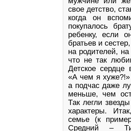
мужчине или же
свое детство, ста
когда он вспом
покупалось брат
ребенку, если о
братьев и сестер
на родителей, на
что не так люби
Детское сердце 
«
А чем я хуже
?!»
а подчас даже л
меньше, чем ост
Так легли звезды
характеры. Ита
семье (к пример
Средний – Т