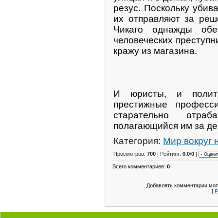
резус. Поскольку убив
их отправляют за реш
Чикаго однажды об
человеческих преступни
кражу из магазина.
И юристы, и полит
престижные професс
старательно отра
полагающийся им за де
Категория:
Мир вокруг 
Просмотров:
700
| Рейтинг:
0.0
/
0
|
Всего комментариев:
0
Добавлять комментарии могу
[
Р