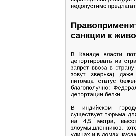
недопустимо предлагат
Правопримени
санкции к жив
В Канаде власти пот
депортировать из стр
запрет ввоза в страну
зовут зверька) даж
питомца статус бежен
благополучно: Федер
депортации белки.
В индийском город
существует тюрьма для
на 4,5 метра, высо
злоумышленников, кот
улицах и в домах, кусаю