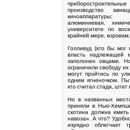
приборостроитель
производство ави
киноаппаратуры;
алюминиевая, хими
университете по вос
крайней мере, коровам.
Голливуд (кто бы мог 
власть надлежащей м
заполонен овцами. Н
ограничили свободу их
могут пройтись по ул
одним ягненочком. Пы
кто считал стада, штат
Но в названных места
приняли в Нью-Хемпши
скотина должна иметь
навоза». А что? Удобн
изрядно облегчает 