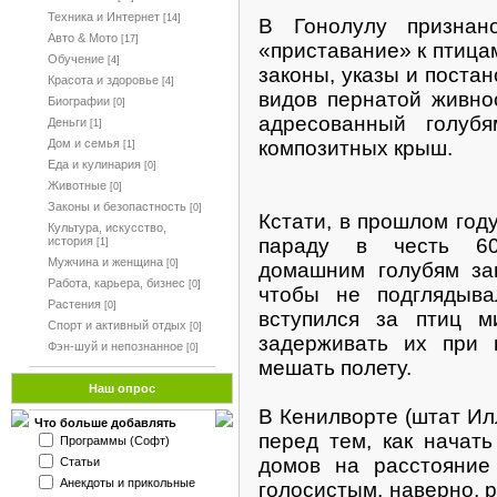
Техника и Интернет
[14]
В Гонолулу признан
Авто & Мото
[17]
«приставание» к птицам
Обучение
[4]
законы, указы и поста
Красота и здоровье
[4]
видов пернатой живно
Биографии
[0]
адресованный голуб
Деньги
[1]
Дом и семья
композитных крыш.
[1]
Еда и кулинария
[0]
Животные
[0]
Законы и безопастность
[0]
Кстати, в прошлом году
Культура, искусство,
история
параду в честь 60
[1]
Мужчина и женщина
[0]
домашним голубям за
Работа, карьера, бизнес
[0]
чтобы не подглядыва
Растения
[0]
вступился за птиц м
Спорт и активный отдых
[0]
задерживать их при
Фэн-шуй и непознанное
[0]
мешать полету.
Наш опрос
В Кенилворте (штат Ил
Что больше добавлять
перед тем, как начать
Программы (Софт)
домов на расстояние
Статьи
Анекдоты и прикольные
голосистым, наверно, 