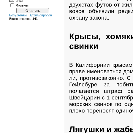
картинки
двухстах футов от жил
Фильмы
вовсе объявили редк
Результаты
|
Архив опросов
охрану закона.
Всего ответов:
141
Крысы, хомяк
свинки
В Калифорнии крысам,
праве именоваться до
ли, противозаконно. С
Гейлсбуре за поби
полагается штраф р
Швейцарии с 1 сентябр
морских свинок по оди
плохо переносят одино
Лягушки и жаб