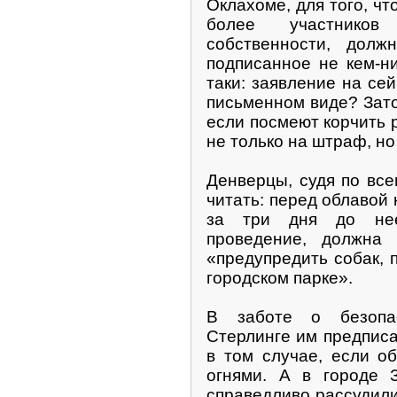
Оклахоме, для того, чт
более участнико
собственности, дол
подписанное не кем-н
таки: заявление на се
письменном виде? Зато
если посмеют корчить 
не только на штраф, н
Денверцы, судя по все
читать: перед облавой 
за три дня до нее
проведение, должн
«предупредить собак, 
городском парке».
В заботе о безопа
Стерлинге им предписа
в том случае, если о
огнями. А в городе 
справедливо рассудили,