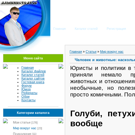
Мега Портал
Главная
Каталог статей
Регистрация
Главная
»
Статьи
»
Мир вокруг нас
Меню сайта
Человек и животные: насколь
Юристы и политики в 
Главная
Каталог файлов
приняли немало пр
Каталог статей
Каталог сайтов
животных и отношения 
Гостевая книга
Форум
необычные, но полез
Юмор
Рефераты
просто комичными. По
Обои
Контакты
Голуби, пету
Категории каталога
вообще
Мои статьи
[176]
Мир вокруг нас
[23]
Психология
[11]