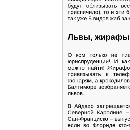
будут облизывать все
приспичило), то и эти 
так уже 5 видов жаб зан
Львы, жирафы
О ком только не пи
юриспруденции! И ка
можно найти! Жирафов
привязывать к теле
фонарям, а крокодилов
Балтиморе возбраняетс
львов.
В Айдахо запрещается
Северной Каролине – 
Сан-Франциско – выпуск
если во Флориде кто-