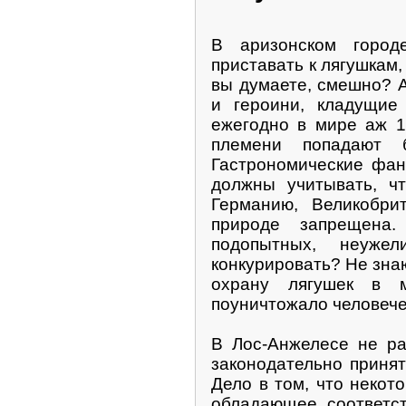
В аризонском город
приставать к лягушкам
вы думаете, смешно? А 
и героини, кладущие
ежегодно в мире аж 1
племени попадают б
Гастрономические фан
должны учитывать, чт
Германию, Великобри
природе запрещена
подопытных, неуж
конкурировать? Не знаю
охрану лягушек в 
поуничтожало человечес
В Лос-Анжелесе не ра
законодательно приня
Дело в том, что некот
обладающее соответс