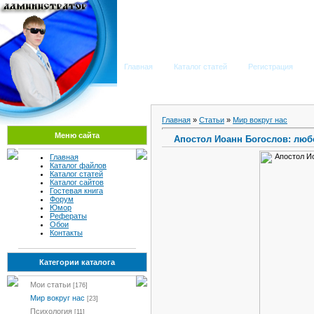
Мега Портал
Главная
Каталог статей
Регистрация
Главная
»
Статьи
»
Мир вокруг нас
Меню сайта
Апостол Иоанн Богослов: люб
Главная
Каталог файлов
Каталог статей
Каталог сайтов
Гостевая книга
Форум
Юмор
Рефераты
Обои
Контакты
Категории каталога
Мои статьи
[176]
Мир вокруг нас
[23]
Психология
[11]