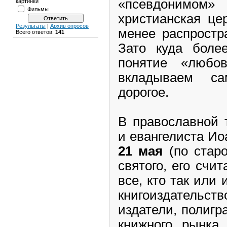
«псевдонимом»
картинки
Фильмы
христианская це
Результаты
|
Архив опросов
менее распростр
Всего ответов:
141
Зато куда боле
понятие «любо
вкладываем са
дорогое.
В православной 
и евангелиста Ио
21 мая
(по старо
святого, его счи
все, кто так или 
книгоиздательств
издатели, полигр
книжного рынка