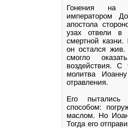
Гонения на х
императором Д
апостола сторон
узах отвели в
смертной казни.
он остался жив.
смогло оказа
воздействия. С 
молитва Иоанну
отравления.
Его пытались
способом: погру
маслом. Но Иоан
Тогда его отправ