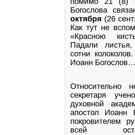
помимо 21 (8)
Богослова связ
октября
(26 сент
Как тут не вспо
«Красною кист
Падали листья,
сотни колоколов
Иоанн Богослов…
Относительно н
секретаря учен
духовной акаде
апостол Иоанн 
покровителем ру
всей оста