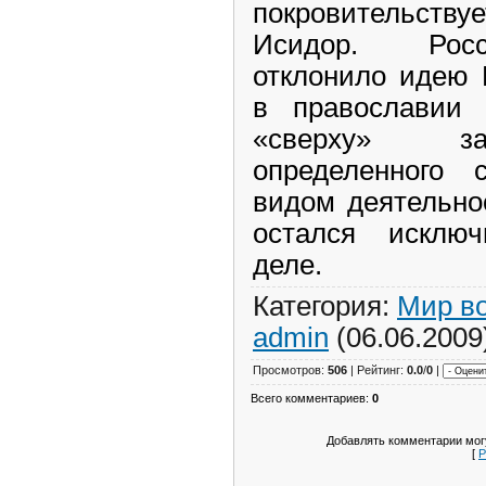
покровительству
Исидор
. Росси
отклонило идею 
в православии 
«сверху» зак
определенного 
видом деятельно
остался исклю
деле.
Категория:
Мир во
admin
(06.06.2009
Просмотров:
506
| Рейтинг:
0.0
/
0
|
Всего комментариев:
0
Добавлять комментарии могу
[
Р