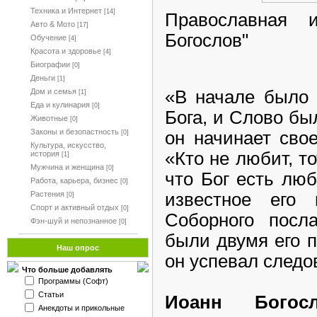
Техника и Интернет
[14]
Православная 
Авто & Мото
[17]
Богослов"
Обучение
[4]
Красота и здоровье
[4]
Биографии
[0]
Деньги
[1]
«В начале было 
Дом и семья
[1]
Еда и кулинария
[0]
Бога, и Слово бы
Животные
[0]
Законы и безопастность
он начинает сво
[0]
Культура, искусство,
«Кто не любит, то
история
[1]
Мужчина и женщина
[0]
что Бог есть люб
Работа, карьера, бизнес
[0]
известное его 
Растения
[0]
Спорт и активный отдых
[0]
Соборного посл
Фэн-шуй и непознанное
[0]
были двумя его 
Наш опрос
он успевал следо
Что больше добавлять
Программы (Софт)
Статьи
Иоанн Богос
Анекдоты и прикольные