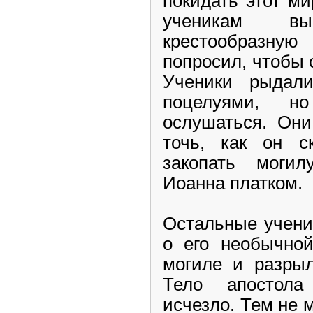
покидать этот м
ученикам в
крестообразную
попросил, чтобы 
Ученики рыдал
поцелуями, н
ослушаться. Они
точь, как он с
закопать моги
Иоанна платком.
Остальные учени
о его необычной
могиле и разрыл
Тело апостола
исчезло. Тем не 