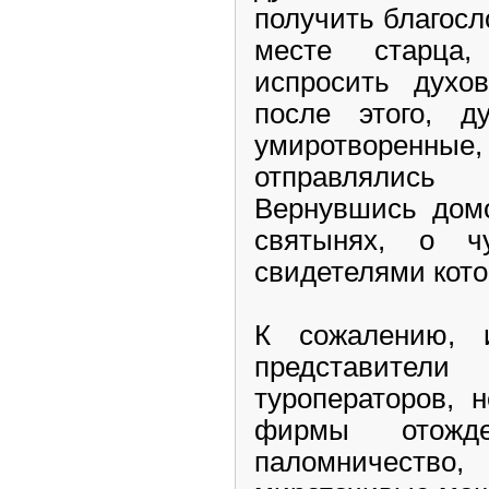
получить благосл
месте старца
испросить духов
после этого, д
умиротворе
отправлялись
Вернувшись домо
святынях, о ч
свидетелями кот
К сожалению, 
представит
туроператоров, 
фирмы отожд
паломничеств