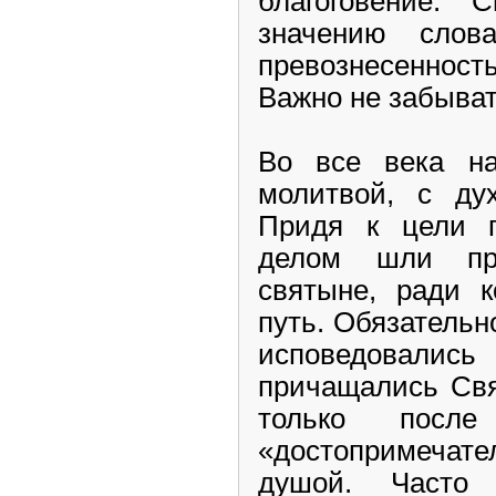
благоговение.
значению слов
превознесеннос
Важно не забыват
Во все века н
молитвой, с ду
Придя к цели п
делом шли пр
святыне, ради к
путь. Обязательн
исповедовались
причащались Свя
только после
«достопримеча
душой. Часто 