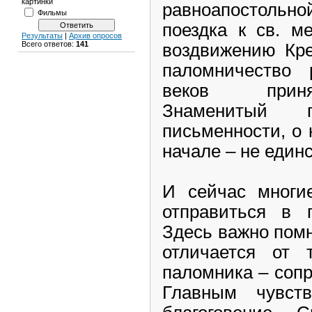
картинки
равноапостоль
Фильмы
поездка к св. м
Результаты
|
Архив опросов
Всего ответов:
141
воздвижению Кре
паломничество 
веков приня
Знаменитый п
письменности, о
начале – не един
И сейчас многи
отправиться в п
Здесь важно пом
отличается от 
паломника – сопр
Главным чувст