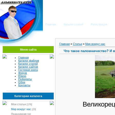
Мега Портал
Главная
Каталог статей
Регистрация
Главная
»
Статьи
»
Мир вокруг нас
Меню сайта
Что такое паломничество? И в
Главная
Каталог файлов
Каталог статей
Каталог сайтов
Гостевая книга
Форум
Юмор
Рефераты
Обои
Контакты
Категории каталога
Великорец
Мои статьи
[176]
Мир вокруг нас
[23]
Психология
[11]