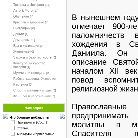
Техника и Интернет
[14]
Авто & Мото
[17]
В нынешнем году
Обучение
[4]
Красота и здоровье
[4]
отмечает 900-л
Биографии
[0]
паломничеств
Деньги
[1]
Дом и семья
[1]
хождения в С
Еда и кулинария
[0]
Даниила. Он 
Животные
[0]
Законы и безопастность
[0]
описание Свято
Культура, искусство,
история
[1]
началом XII ве
Мужчина и женщина
[0]
повод вспомн
Работа, карьера, бизнес
[0]
Растения
[0]
религиозной жизн
Спорт и активный отдых
[0]
Фэн-шуй и непознанное
[0]
Православны
Наш опрос
предпринимать
Что больше добавлять
молитвы в ме
Программы (Софт)
Статьи
Спасителя 
Анекдоты и прикольные