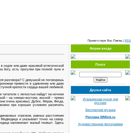
Четверг, 06.08.2026, 13:39
Приветствую Вас
Гость
|
RSS
Форма входа
Поиск
в седле или даже красивой атлетической
 богу, есть прогулки при полной луне и
для разговора? С девушкой не поговоришь
рономии привести в удивление или даже
ступной крепости сердца вашей любимой.
Друзья сайта
е читатели с легкостью найдут на ночном
ой – на северо-востоке, весной – прямо
Итальянская кухня для
они очень красивы): Дубхе, Мерак, Фегда,
русских
 можно при хороших условиях различить
Бесплатная музыка
одинаковых отрезков, равных расстоянию
Реклама WMlink.ru
 Медведица и указывает точно на север.
ведица напоминает малый «ковш». Здесь
Художественная фотография