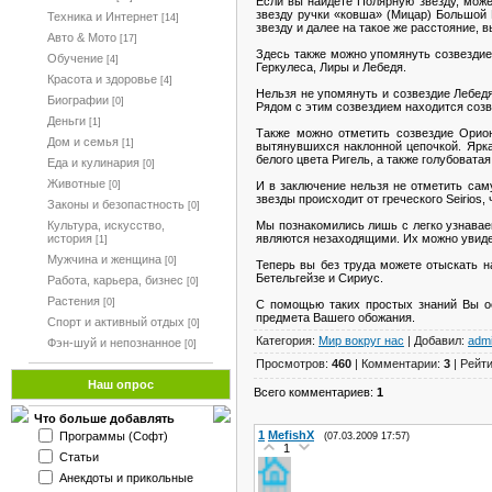
Если вы найдете Полярную звезду, може
звезду ручки «ковша» (Мицар) Большой
Техника и Интернет
[14]
звезду и далее на такое же расстояние, 
Авто & Мото
[17]
Здесь также можно упомянуть созвезди
Обучение
[4]
Геркулеса, Лиры и Лебедя.
Красота и здоровье
[4]
Нельзя не упомянуть и созвездие Лебедя
Биографии
[0]
Рядом с этим созвездием находится созв
Деньги
[1]
Также можно отметить созвездие Орион
Дом и семья
[1]
вытянувшихся наклонной цепочкой. Яркая
белого цвета Ригель, а также голубоватая
Еда и кулинария
[0]
Животные
И в заключение нельзя не отметить сам
[0]
звезды происходит от греческого Seirios,
Законы и безопастность
[0]
Мы познакомились лишь с легко узнавае
Культура, искусство,
являются незаходящими. Их можно увидет
история
[1]
Мужчина и женщина
[0]
Теперь вы без труда можете отыскать н
Бетельгейзе и Сириус.
Работа, карьера, бизнес
[0]
Растения
[0]
С помощью таких простых знаний Вы ос
предмета Вашего обожания.
Спорт и активный отдых
[0]
Категория:
Мир вокруг нас
| Добавил:
adm
Фэн-шуй и непознанное
[0]
Просмотров:
460
| Комментарии:
3
| Рейт
Наш опрос
Всего комментариев:
1
Что больше добавлять
1
MefishX
Программы (Софт)
(07.03.2009 17:57)
1
Статьи
Анекдоты и прикольные