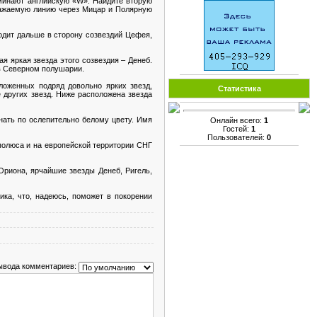
оминают английскую «W». Найдите вторую
ражаемую линию через Мицар и Полярную
дит дальше в сторону созвездий Цефея,
я яркая звезда этого созвездия – Денеб.
 в Северном полушарии.
ложенных подряд довольно ярких звезд,
Статистика
е других звезд. Ниже расположена звезда
нать по ослепительно белому цвету. Имя
Онлайн всего:
1
Гостей:
1
Пользователей:
0
полюса и на европейской территории СНГ
Ориона, ярчайшие звезды Денеб, Ригель,
ка, что, надеюсь, поможет в покорении
ывода комментариев: