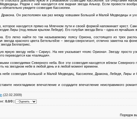
те отыскать довольно яркое и узнаваемое созвездие Кассиопеи. Ее очертания нап
 Медведицы. Рядом с ней находится еле видная звезда Алькор. Если провести вооб
вы обязательно увидите созвездие Кассиопеи.
е Дракона. Он расположен как раз между ковшами Большой и Малой Медведицы и ухо
, которое находится прямо на Млечном пути и своей формой напоминает крест. Сама
ездие Лиры (под левым крылом Лебедя). Его голубая звезда Вега – одна из ярчайших
а. Его легко найти по так называемому поясу Ориона, состоящего из трех распо
 звезда красного цвета Бетельгейзе – звезда-сверхгигант, отлично заметна на фон
 звезда Беллатрикс.
ую яркую звезду неба – Сириус. На нее указывает «пояс Ориона». Звезду просто уз
 что переводится как «палящая».
мыми созвездиями Северного неба. Все эти созвездия находятся вблизи Северного 
ь на звездном небе в любой день и в любой момент времени.
а небе созвездия Большой и Малой Медведиц, Кассиопеи, Дракона, Лебедя, Лиры и 
тавите неизгладимое впечатление и создадите впечатление неисправимого романти
in
(22.02.2009)
инг:
0.0
/
0
|
Порядок в