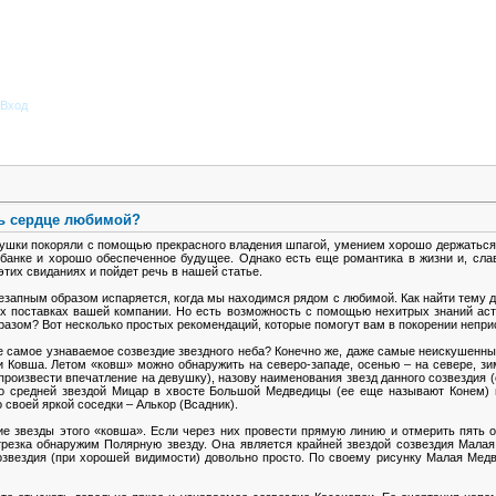
Вход
ть сердце любимой?
вушки покоряли с помощью прекрасного владения шпагой, умением хорошо держаться 
 банке и хорошо обеспеченное будущее. Однако есть еще романтика в жизни и, слава
тих свиданиях и пойдет речь в нашей статье.
езапным образом испаряется, когда мы находимся рядом с любимой. Как найти тему 
ых поставках вашей компании. Но есть возможность с помощью нехитрых знаний аст
разом? Вот несколько простых рекомендаций, которые помогут вам в покорении непри
ое самое узнаваемое созвездие звездного неба? Конечно же, даже самые неискушенны
 Ковша. Летом «ковш» можно обнаружить на северо-западе, осенью – на севере, зим
произвести впечатление на девушку), назову наименования звезд данного созвездия (
со средней звездой Мицар в хвосте Большой Медведицы (ее еще называют Конем)
 своей яркой соседки – Алькор (Всадник).
ие звезды этого «ковша». Если через них провести прямую линию и отмерить пять 
трезка обнаружим Полярную звезду. Она является крайней звездой созвездия Малая
созвездия (при хорошей видимости) довольно просто. По своему рисунку Малая Мед