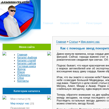
Мега Портал
Главная
Каталог статей
Регистрация
Главная
»
Статьи
»
Мир вокруг нас
Меню сайта
Как с помощью звезд покори
Давно минули времена, когда сердце де
Главная
фигурой. Сейчас гораздо важнее счет в
Каталог файлов
романтические свидания при свечах. Об э
Каталог статей
Каталог сайтов
Подчас бывает, что наше красноречие вн
Гостевая книга
о марках автомобилей или об экспортн
Форум
восхищение вашу даму сердца. Каким об
Юмор
Рефераты
Итак, что вы знаете о ночном небе? Как
Обои
небе созвездие Большой Медведицы, или
Контакты
над вами. Памятуя о цели своей статьи (
Мегрец, Алиот, Мицар и Акаир. Рядом 
слабенькую звездочку, едва видную около
Категории каталога
Теперь обратите внимание на две крайн
между звездами, на конце последнего о
Мои статьи
[176]
Разглядеть остальные звезды данного 
можно отметить звезду Кохаб.
Мир вокруг нас
[23]
Психология
[11]