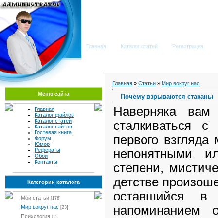
Мега Портал
Главная
Каталог статей
Регистрация
Главная
»
Статьи
»
Мир вокруг нас
Меню сайта
Почему взрываются стаканы
Наверняка вам
Главная
Каталог файлов
Каталог статей
сталкиваться с
Каталог сайтов
Гостевая книга
первого взгляда 
Форум
Юмор
непонятными и
Рефераты
Обои
Контакты
степени, мистич
детстве произош
Категории каталога
оставшийся в
Мои статьи
[176]
напоминанием 
Мир вокруг нас
[23]
Психология
[11]