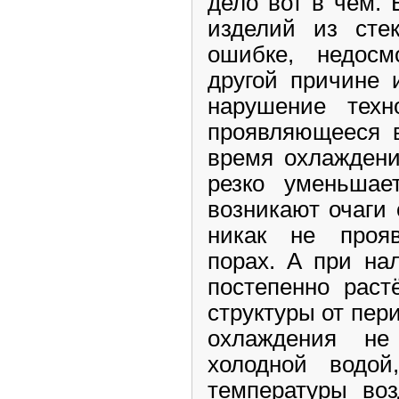
дело вот в чём. 
изделий из стек
ошибке, недосм
другой причине 
нарушение техно
проявляющееся в
время охлаждени
резко уменьшае
возникают очаги 
никак не проя
порах. А при на
постепенно раст
структуры от пер
охлаждения не
холодной водо
температуры воз