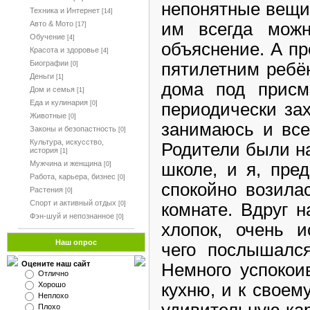
непонятные вещи
Техника и Интернет
[14]
им всегда можн
Авто & Мото
[17]
Обучение
[4]
объяснение. А пр
Красота и здоровье
[4]
Биографии
пятилетним ребё
[0]
Деньги
[1]
дома под присмо
Дом и семья
[1]
Еда и кулинария
периодически за
[0]
Животные
[0]
занимаюсь и все
Законы и безопастность
[0]
Культура, искусство,
Родители были на
история
[1]
Мужчина и женщина
школе, и я, пре
[0]
Работа, карьера, бизнес
[0]
спокойно возила
Растения
[0]
Спорт и активный отдых
комнате. Вдруг н
[0]
Фэн-шуй и непознанное
[0]
хлопок, очень и
Наш опрос
чего послышался
Оцените наш сайт
Немного успокои
Отлично
кухню, и к свое
Хорошо
Неплохо
удивительную кар
Плохо