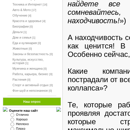
найдете все 
Техника и Интернет
[14]
сомневайтесь
Авто & Мото
[17]
Обучение
[4]
находчивость!
»)
Красота и здоровье
[4]
Биографии
[0]
Деньги
[1]
А находчивость с
Дом и семья
[1]
Еда и кулинария
как ценится! В
[0]
Животные
[0]
Особенно сейчас
Законы и безопастность
[0]
Культура, искусство,
история
[1]
Мужчина и женщина
Какие компан
[0]
Работа, карьера, бизнес
[0]
пострадали от вс
Растения
[0]
Спорт и активный отдых
коллапса»?
[0]
Фэн-шуй и непознанное
[0]
Наш опрос
Те, которые раб
Оцените наш сайт
проявляя достат
Отлично
которые стр
Хорошо
Неплохо
максимально шир
Плохо