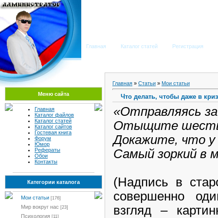
Мега Портал
Главная
Каталог статей
Регистрация
Главная
»
Статьи
»
Мои статьи
Меню сайта
Что делать, чтобы даже в кр
«Отправляясь за
Главная
Каталог файлов
Каталог статей
Отыщите шесть 
Каталог сайтов
Гостевая книга
Докажите, что у
Форум
Юмор
Самый зоркий в м
Рефераты
Обои
Контакты
(Надпись в стар
Категории каталога
совершенно од
Мои статьи
[176]
взгляд – картин
Мир вокруг нас
[23]
Психология
[11]