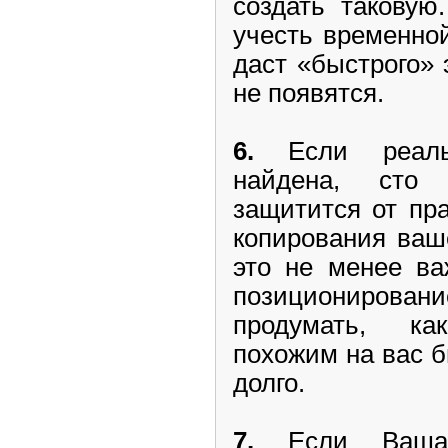
создать таковую
учесть временно
даст «быстрого»
не появятся.
6.
Если реальн
найдена, сто
защитится от пр
копирования ваш
это не менее ва
позициониров
продумать, ка
похожим на вас б
долго.
7.
Если Ваша к