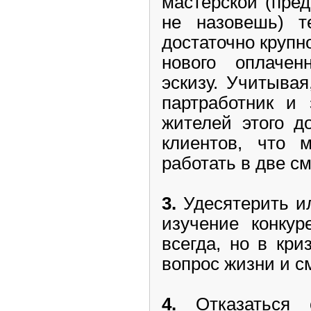
мастерской (пре
не назовешь) т
достаточно крупн
нового оплачен
эскизу. Учитыва
партработник и 
жителей этого д
клиентов, что м
работать в две 
3.
Удесятерить и
изучение конкур
всегда, но в кри
вопрос жизни и с
4.
Отказаться 