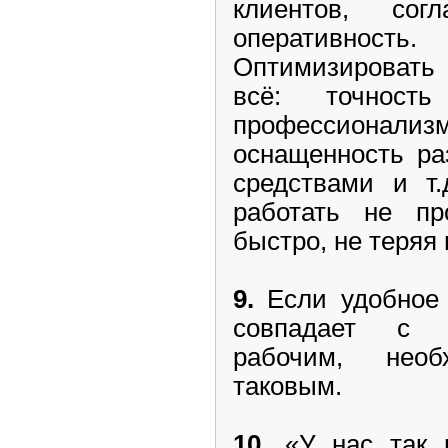
клиентов, сог
оперативнос
Оптимизироват
всё: точность
профессионализ
оснащенность ра
средствами и т.
работать не пр
быстро, не теряя 
9.
Если удобное 
совпадает с 
рабочим, нео
таковым.
10.
«У нас так п