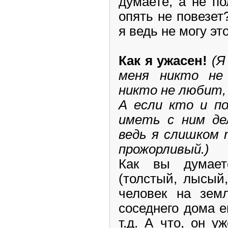
думаете, а не по
опять не повезет
я ведь не могу эт
Как я ужасен!
(Я
меня никто не
никто не любит,
А если кто и п
иметь с ним дел
ведь я слишком 
прожорливый.)
Как вы думае
(толстый, лысый
человек на зем
соседнего дома е
т.д. А что, он у