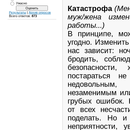
Ужасно
Катастрофа
(Ме
Результаты
|
Архив опросов
муж/жена изме
Всего ответов:
873
работы...)
В принципе, мож
угодно. Изменить
нас зависит: но
бродить, соблю
безопасности,
постараться н
недовольным
незаменимым или
грубых ошибок. 
от всех несчаст
поделать. Но и
неприятности, у