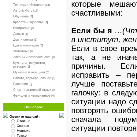
которые меша
Техника и Интернет
[14]
счастливыми:
Авто & Мото
[17]
Обучение
[4]
Красота и здоровье
[4]
Биографии
Если бы я
…
(Чт
[0]
Деньги
[1]
в институт, жени
Дом и семья
[1]
Еда и кулинария
Если в свое вре
[0]
Животные
[0]
так, а не инач
Законы и безопастность
[0]
Культура, искусство,
причины. Есл
история
[1]
Мужчина и женщина
исправить – пер
[0]
Работа, карьера, бизнес
[0]
лучше поставьт
Растения
[0]
Спорт и активный отдых
галочку: в след
[0]
Фэн-шуй и непознанное
[0]
ситуации надо сд
Наш опрос
повторять ошибо
Оцените наш сайт
сначала поду
Отлично
ситуации повторяю
Хорошо
Неплохо
Плохо