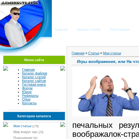
Мега Портал
Главная
Каталог статей
Регистрация
Главная
»
Статьи
»
Мои статьи
Меню сайта
Игры воображения, или На чт
Главная
Каталог файлов
Каталог статей
Каталог сайтов
Гостевая книга
Форум
Юмор
Рефераты
Обои
Контакты
Категории каталога
печальных резул
Мои статьи
[176]
воображалок-стра
Мир вокруг нас
[23]
Психология
[11]