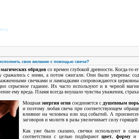
Вход
 исполнить свое желание с помощью свечи?
 магических обрядов
со времен глубокой древности. Когда-то е
у сражались с ними, а потом сжигали. Они были уверены: соде
 зажженными свечками и лампадками сопровождаются церковны
дно серьезное гадание. Их часто используют и в черной маги
ение ему вреда. Пламя всегда внушало чувства уважения, страха
Мощная
энергия огня
соединяется с
душевным пор
и поэтому любая свеча при соответствующем обраще
влияние на человека или ход событий. А произнесе
заговоров и молитв в разы увеличивает силу горящей 
Как уже было сказано, свечки используют в самы
соответствии с целью подбирают
цвет
,
форму
и