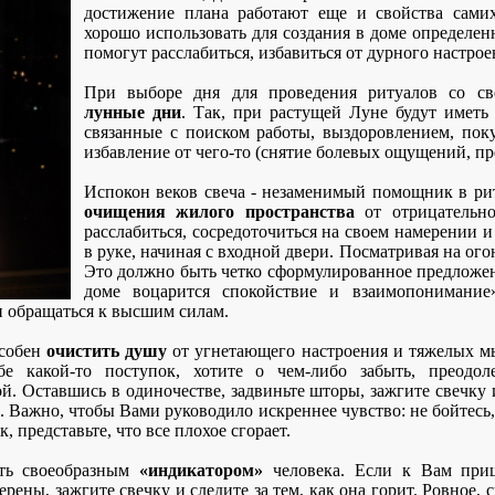
достижение плана работают еще и свойства сами
хорошо использовать для создания в доме определен
помогут расслабиться, избавиться от дурного настрое
При выборе дня для проведения ритуалов со св
лунные дни
. Так, при растущей Луне будут иметь
связанные с поиском работы, выздоровлением, по
избавление от чего-то (снятие болевых ощущений, пр
Испокон веков свеча - незаменимый помощник в р
очищения жилого пространства
от отрицательн
расслабиться, сосредоточиться на своем намерении и
в руке, начиная с входной двери. Посматривая на ого
Это должно быть четко сформулированное предложен
доме воцарится спокойствие и взаимопонимание
 обращаться к высшим силам.
особен
очистить душу
от угнетающего настроения и тяжелых мы
е какой-то поступок, хотите о чем-либо забыть, преодоле
й. Оставшись в одиночестве, задвиньте шторы, зажгите свечку 
 Важно, чтобы Вами руководило искреннее чувство: не бойтесь,
, представьте, что все плохое сгорает.
ить своеобразным
«индикатором»
человека. Если к Вам приш
рены, зажгите свечку и следите за тем, как она горит. Ровное, 