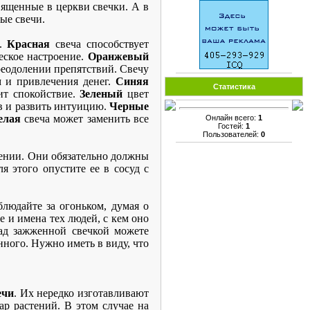
вященные в церкви свечки. А в
ые свечи.
т.
Красная
свеча способствует
еское настроение.
Оранжевый
реодолении препятствий. Свечу
 и привлечения денег.
Синяя
Статистика
т спокойствие.
Зеленый
цвет
в и развить интуицию.
Черные
елая
свеча может заменить все
Онлайн всего:
1
Гостей:
1
Пользователей:
0
лении. Они обязательно должны
ля этого опустите ее в сосуд с
людайте за огоньком, думая о
е и имена тех людей, с кем оно
ад зажженной свечкой можете
нного. Нужно иметь в виду, что
ечи
. Их нередко изготавливают
ар растений. В этом случае на