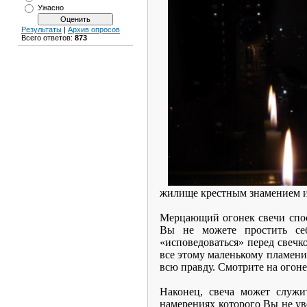
Ужасно
Результаты
|
Архив опросов
Всего ответов:
873
жилище крестным знамением и
Мерцающий огонек свечи сп
Вы не можете простить себ
«исповедоваться» перед свечко
все этому маленькому пламени.
всю правду. Смотрите на огонек
Наконец, свеча может служ
намерениях которого Вы не уве