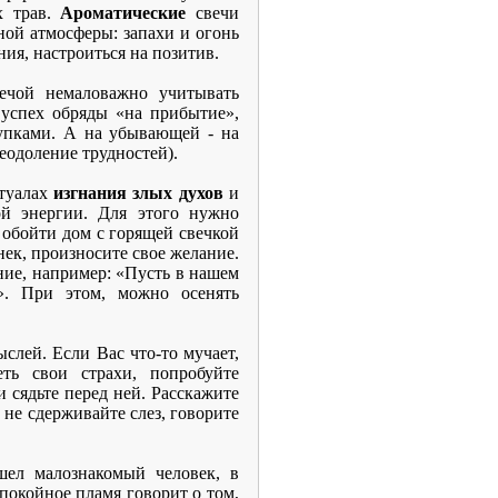
х трав.
Ароматические
свечи
ной атмосферы: запахи и огонь
ния, настроиться на позитив.
ечой немаловажно учитывать
 успех обряды «на прибытие»,
купками. А на убывающей - на
еодоление трудностей).
итуалах
изгнания злых духов
и
ой энергии. Для этого нужно
 обойти дом с горящей свечкой
нек, произносите свое желание.
ие, например: «Пусть в нашем
». При этом, можно осенять
слей. Если Вас что-то мучает,
ть свои страхи, попробуйте
и сядьте перед ней. Расскажите
 не сдерживайте слез, говорите
ел малознакомый человек, в
спокойное пламя говорит о том,