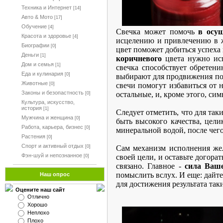
Техника и Интернет
[14]
Авто & Мото
[17]
Обучение
[4]
Свечка может помочь
в осу
Красота и здоровье
[4]
исцелению и привлечению в 
Биографии
[0]
цвет поможет добиться успеха 
Деньги
[1]
коричневого
цвета нужно исп
Дом и семья
[1]
свечка способствует обретен
Еда и кулинария
[0]
выбирают для продвижения по
Животные
свечи помогут избавиться от 
[0]
Законы и безопастность
остальные, и, кроме этого, си
[0]
Культура, искусство,
история
[1]
Следует отметить, что для так
Мужчина и женщина
[0]
быть высокого качества, цел
Работа, карьера, бизнес
[0]
минеральной водой, после чег
Растения
[0]
Спорт и активный отдых
Сам механизм исполнения жел
[0]
Фэн-шуй и непознанное
своей цели, и оставьте догора
[0]
связано. Главное -
сила Ваш
помыслить вслух. И еще: дайте
Наш опрос
для достижения результата таки
Оцените наш сайт
Отлично
Хорошо
Неплохо
Плохо