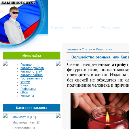
Мега Портал
Главная
Каталог статей
Регистрация
Главная
»
Статьи
»
Мои статьи
Меню сайта
Волшебство огонька, или Как
Свечи - непременный
атрибут
Главная
Каталог файлов
фигуры врагов, по-настоящем
Каталог статей
повторится в жизни. Издавна
Каталог сайтов
Гостевая книга
без свечей не обходится ни о
Форум
подчинение человека и причин
Юмор
Рефераты
Обои
Контакты
Категории каталога
Мои статьи
[176]
Мир вокруг нас
[23]
Психология
[11]