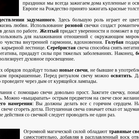
праздники мы всегда зажигаем дома купленные и ос
Европе на Рождество принято зажигать красные толст
ществлении задуманного
. Здесь большую роль играет ее цве
жизнь любви. Использование
розовой
свечки создаст романтич
в делах по работе.
Желтый
придаст уверенности и поможет в п
ользовать для налаживания отношений с окружающим миром
ию чувства внутренней гармонии, вдохновения.
Голубая
подари
 карьерной лестнице.
Серебристая
свеча способна снять негати
негатива, придадут силы при тяжелых заболеваниях. Наконец,
б
мволизирует духовное просвещение.
их обрядов подойдут только
новые свечи
, не бывшие в употреб
иком прокрашенные. Перед ритуалом свечу можно
освятить
. Д
о проведите через дым от курящейся лампады.
ания с помощью свечи довольно прост. Зажгите свечку, понаб
ть. Можно «выцарапать» острым предметом на свече свое желани
его намерения
: Вы должны делать все с горячим сердцем. Н
 свече сгореть дотла. Потушенная свеча означает отказ от задума
е действия со свечкой следует проводить не один раз.
Огромной магической силой обладают
травяные св
самостоятельно, добавляя в расплавленный воск отв