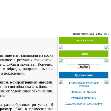
Воскресенье, 09.08.2026, 11:39
Приветствую Вас
Гость
|
RSS
Форма входа
Поиск
гиптяне изготавливали из воска
янное в ритуалах точь-в-точь
е службы и молитвы. Конечно,
и: в обрядах, направленных на
 и поклонения.
Друзья сайта
ывом
,
концентрацией мыслей
,
Итальянская кухня для
русских
нии способна оказать большое
ние определенных заклинаний,
Бесплатная музыка
свечи.
Реклама WMlink.ru
Художественная фотография
х разнообразных ритуалах. В
размер
. Так, в православные