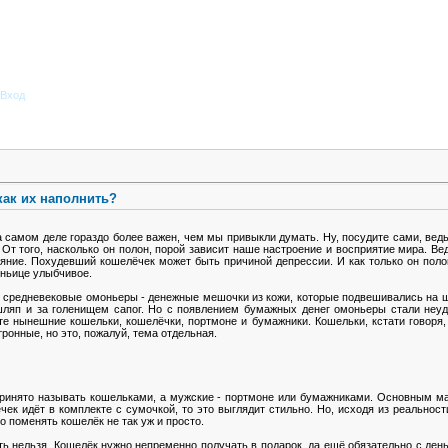
Вход
как их наполнить?
 самом деле гораздо более важен, чем мы привыкли думать. Ну, посудите сами, вед
 От того, насколько он полон, порой зависит наше настроение и восприятие мира. Вед
яние. Похудевший кошелёчек может быть причиной депрессии. И как только он полон
еньице улыбчивое.
средневековые омоньеры - денежные мешочки из кожи, которые подвешивались на шну
 шляп и за голенищем сапог. Но с появлением бумажных денег омоньеры стали неуд
ате нынешние кошельки, кошелёчки, портмоне и бумажники. Кошельки, кстати говоря,
ронные, но это, пожалуй, тема отдельная.
принято называть кошельками, а мужские - портмоне или бумажниками. Основным ма
чек идёт в комплекте с сумочкой, то это выглядит стильно. Но, исходя из реальнос
о поменять кошелёк не так уж и просто.
ь нельзя. Кошелёк нужно непременно получать в подарок, да ещё обязательно с деньг