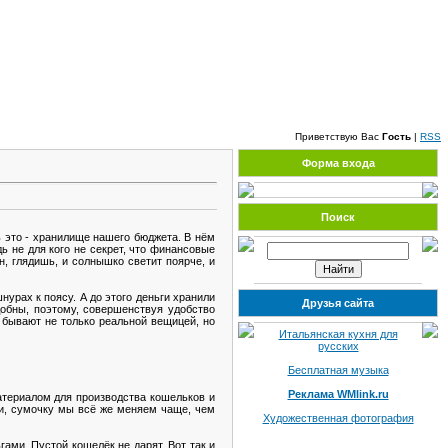
Суббота, 08.08.2026, 15:44
Приветствую Вас
Гость
|
RSS
Форма входа
Поиск
ь это - хранилище нашего бюджета. В нём
ь не для кого не секрет, что финансовые
, глядишь, и солнышко светит поярче, и
рах к поясу. А до этого деньги хранили
Друзья сайта
обны, поэтому, совершенствуя удобство
 бывают не только реальной вещицей, но
Итальянская кухня для
русских
Бесплатная музыка
Реклама WMlink.ru
териалом для производства кошельков и
ти, сумочку мы всё же меняем чаще, чем
Художественная фотография
ами. Пустой кошелёк не дарят. Вот так и