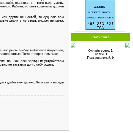
кошелёк, оказывается, тоже надо уметь.
ненного Кабана, то цвет кошелька должен
 или других ценностей, то судьбою вам
льке хранить не стоит, плохая примета,
Статистика
чешую рыбы. Рыбку выбирайте покрупней,
Онлайн всего:
1
асной нитью. Тоже, говорят, помогает.
Гостей:
1
Пользователей:
0
рядить ваш кошелёк зарядным устройством
льно не заставит долго себя ждать.
до худобы ему далеко. Чего вам и впредь