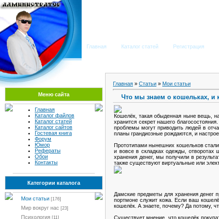
Мега Портал
Главная
Каталог статей
Регистрация
Главная
»
Статьи
»
Мои статьи
Меню сайта
Что мы знаем о кошельках, и 
Главная
Каталог файлов
Кошелёк, такая обыденная ныне вещь, на
Каталог статей
хранится секрет нашего благосостояния.
Каталог сайтов
проблемы могут приводить людей в отча
Гостевая книга
планы грандиозные рождаются, и настро
Форум
Юмор
Прототипами нынешних кошельков стали 
Рефераты
и вовсе в складках одежды, отворотах
Обои
хранения денег, мы получили в результ
Контакты
также существуют виртуальные или элект
Категории каталога
Дамские предметы для хранения денег 
Мои статьи
[176]
портмоне служит кожа. Если ваш кошелё
кошелёк. А знаете, почему? Да потому, чт
Мир вокруг нас
[23]
Психология
Существует мнение, что кошелёк покупат
[11]