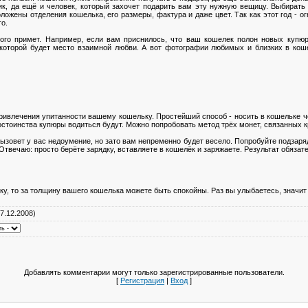
ик, да ещё и человек, который захочет подарить вам эту нужную вещицу. Выбирать 
ложены отделения кошелька, его размеры, фактура и даже цвет. Так как этот год - ог
о.
го примет. Например, если вам приснилось, что ваш кошелек полон новых купюр
 которой будет место взаимной любви. А вот фотографии любимых и близких в коше
ривлечения упитанности вашему кошельку. Простейший способ - носить в кошельке 
стоинства купюры водиться будут. Можно попробовать метод трёх монет, связанных кр
вызовет у вас недоумение, но зато вам непременно будет весело. Попробуйте подза
Отвечаю: просто берёте зарядку, вставляете в кошелёк и заряжаете. Результат обязате
ку, то за толщину вашего кошелька можете быть спокойны. Раз вы улыбаетесь, значит 
7.12.2008)
Добавлять комментарии могут только зарегистрированные пользователи.
[
Регистрация
|
Вход
]