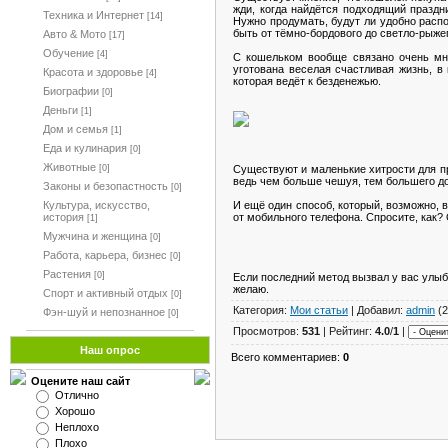
жди, когда найдётся подходящий праздн
Техника и Интернет
[14]
Нужно продумать, будут ли удобно распо
быть от тёмно-бордового до светло-рыжег
Авто & Мото
[17]
Обучение
[4]
С кошельком вообще связано очень мно
уготована веселая счастливая жизнь, в
Красота и здоровье
[4]
которая ведёт к безденежью.
Биографии
[0]
Деньги
[1]
Дом и семья
[1]
Еда и кулинария
[0]
Животные
Существуют и маленькие хитрости для п
[0]
ведь чем больше чешуя, тем большего до
Законы и безопастность
[0]
И ещё один способ, который, возможно, 
Культура, искусство,
от мобильного телефона. Спросите, как? 
история
[1]
Мужчина и женщина
[0]
Работа, карьера, бизнес
[0]
Растения
[0]
Если последний метод вызвал у вас улыб
желаю.
Спорт и активный отдых
[0]
Категория:
Мои статьи
| Добавил:
admin
(2
Фэн-шуй и непознанное
[0]
Просмотров:
531
| Рейтинг:
4.0
/
1
|
Наш опрос
Всего комментариев:
0
Оцените наш сайт
Отлично
Хорошо
Неплохо
Плохо