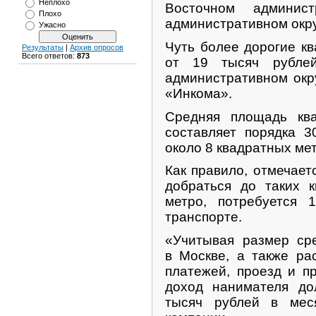
Неплохо
Восточном админис
Плохо
административном окру
Ужасно
Чуть более дорогие к
Результаты
|
Архив опросов
Всего ответов:
873
от 19 тысяч рубле
административном окру
«Инкома».
Средняя площадь ква
составляет порядка 3
около 8 квадратных мет
Как правило, отмечает
добраться до таких 
метро, потребуется 
транспорте.
«Учитывая размер ср
в Москве, а также ра
платежей, проезд и п
доход нанимателя до
тысяч рублей в мес