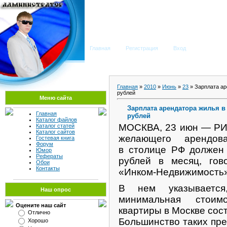
Мега Портал
Главная
Регистрация
Вход
Главная
»
2010
»
Июнь
»
23
» Зарплата ар
рублей
Меню сайта
Зарплата арендатора жилья в
Главная
рублей
Каталог файлов
МОСКВА, 23 июн — РИ
Каталог статей
Каталог сайтов
желающего арендов
Гостевая книга
Форум
в столице РФ должен 
Юмор
Рефераты
рублей в месяц, гов
Обои
Контакты
«Инком-Недвижимость»
В нем указываетс
Наш опрос
минимальная стоим
Оцените наш сайт
квартиры в Москве сост
Отлично
Большинство таких пр
Хорошо