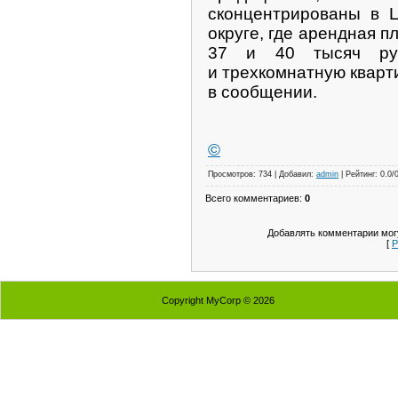
сконцентрированы в 
округе, где арендная п
37 и 40 тысяч р
и трехкомнатную кварт
в сообщении.
©
Подробнее:
Просмотров: 734 | Добавил:
admin
| Рейтинг: 0.0/
http://news.mail.ru/economics/4009086/
Всего комментариев:
0
Добавлять комментарии могу
[
Р
Copyright MyCorp © 2026