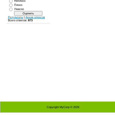
Неплохо
Плохо
Ужасно
Результаты
|
Архив опросов
Всего ответов:
873
Copyright MyCorp © 2026