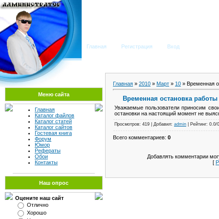
Мега Портал
Главная
Регистрация
Вход
Главная
»
2010
»
Март
»
10
» Временная о
Меню сайта
Временная остановка работы 
Уважаемые пользователи приносим свои
Главная
остановки на настоящий момент не выяс
Каталог файлов
Каталог статей
Просмотров: 419 | Добавил:
admin
| Рейтинг: 0.0/
Каталог сайтов
Гостевая книга
Всего комментариев:
0
Форум
Юмор
Рефераты
Добавлять комментарии могу
Обои
[
Р
Контакты
Наш опрос
Оцените наш сайт
Отлично
Хорошо