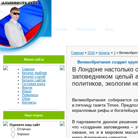
Мега Портал
Главная
Регистрация
Вход
Главная
»
2010
»
Апрель
»
2
» Великобрит
Меню сайта
Великобритания создает кру
В Лондоне настолько 
Главная
Каталог файлов
заповедником целый а
Каталог статей
Каталог сайтов
политиков, экологии н
Гостевая книга
Форум
Юмор
Рефераты
Обои
Великобритания собирается с
Контакты
в пятницу газета Times. Предпол
коралловые рифы и богатейшую
Наш опрос
В парламенте данное решение 
Оцените наш сайт
что «создание заповедника – э
Отлично
океане, но и в мировом масшт
Хорошо
мира фактически удвоится.