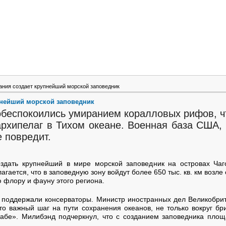
ания создает крупнейший морской заповедник
пнейший морской заповедник
обеспокоились умиранием коралловых рифов, ч
рхипелаг в Тихом океане. Военная база США,
е повредит.
оздать крупнейший в мире морской заповедник на островах Чаг
агается, что в заповедную зону войдут более 650 тыс. кв. км возле
 флору и фауну этого региона.
поддержали консерваторы. Министр иностранных дел Великобри
то важный шаг на пути сохранения океанов, не только вокруг б
абе». Милибэнд подчеркнул, что с созданием заповедника площ