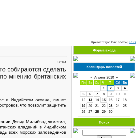
Пятница, 07.08.2026, 19:39
Приветствую Вас
Гость
|
RSS
Форма входа
08:03
Календарь новостей
то собираются сделать
 по мнению британских
«
Апрель 2010
»
Пн
Вт
Ср
Чт
Пт
Сб
Вс
1
2
3
4
5
6
7
8
9
10
11
ос в Индийском океане, пишет
12
13
14
15
16
17
18
 островов, что позволит защитить
19
20
21
22
23
24
25
26
27
28
29
30
тании Дэвид Милибэнд заметил,
Поиск
ританских владений в Индийском
адь всех морских заповедников