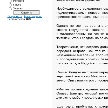
Неплохо
Плохо
Необходимость сохранения ок
Ужасно
подчеркивающими невероятное 
приветствовали различные орг
Результаты
|
Архив опросов
Всего ответов:
873
Однако не все настроены стол
своего государства, заявило,
и малонаселенны, но все же о
жителей, чтобы создать на сам
Теоретически, эти острова дол
передаст острова, как только
незаконным выселение абориген
и последовавших событий база
пути на западе Индийского океа
Сейчас Лондон не спешит пере
верховный комиссар Маврикия в
вечно. Они столкнуться с после
«Мы не против создания запов
Оливер Банкурт, который покин
думают о рыбе и коралловых ри
Еще одна проблема, с котор