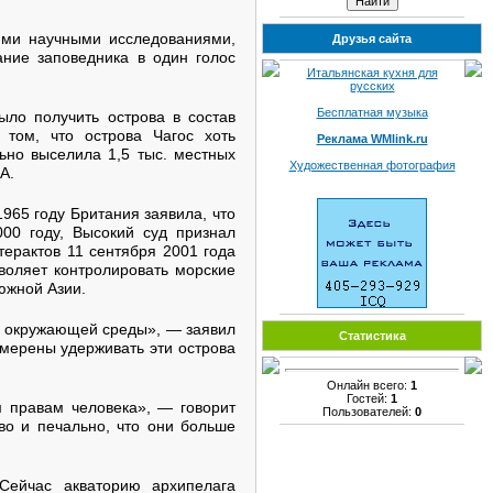
ими научными исследованиями,
Друзья сайта
ание заповедника в один голос
Итальянская кухня для
русских
Бесплатная музыка
ыло получить острова в состав
в том, что острова Чагос хоть
Реклама WMlink.ru
ьно выселила 1,5 тыс. местных
Художественная фотография
А.
965 году Британия заявила, что
000 году, Высокий суд признал
терактов 11 сентября 2001 года
воляет контролировать морские
 южной Азии.
й окружающей среды», — заявил
Статистика
амерены удерживать эти острова
Онлайн всего:
1
Гостей:
1
м правам человека», — говорит
Пользователей:
0
иво и печально, что они больше
Сейчас акваторию архипелага