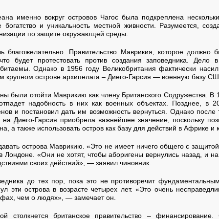
еана именно вокруг островов Чагос была подкреплена нескольк
богатство и уникальность местной живности. Разумеется, созд
анизации по защите окружающей среды.
ь благожелательно. Правительство Маврикия, которое должно б
 что будет протестовать против создания заповедника. Дело 
битаемы. Однако в 1956 году Великобритания фактически насил
ом крупном острове архипелага – Диего-Гарсия — военную базу СШ
жны были отойти Маврикию как члену Британского Содружества. В 1
 отпадет надобность в них как военных объектах. Позднее, в 2
ов и постановил дать им возможность вернуться. Однако после 
 на Диего-Гарсия приобрела важнейшее значение, поскольку поз
на, а также использовать остров как базу для действий в Африке и
давать острова Маврикию. «Это не имеет ничего общего с защито
 Лондоне. «Они не хотят, чтобы аборигены вернулись назад, и н
дствиями своих действий», — заявил чиновник.
едника до тех пор, пока это не противоречит фундаментальны
ул эти острова в возрасте четырех лет. «Это очень несправедл
фах, чем о людях», — замечает он.
ой столкнется британское правительство – финансирование. 