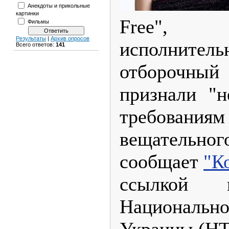
Анекдоты и прикольные
картинки
Free",
Фильмы
Результаты
|
Архив опросов
исполните
Всего ответов:
141
отборочный 
признали "н
требовани
вещател
сообщает
"К
ссылкой н
Националь
Украины (НТ