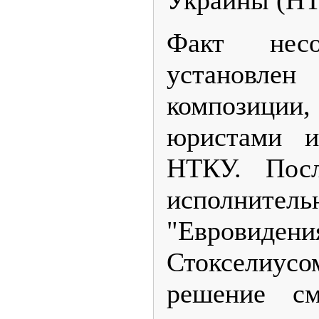
Факт несо
установле
композици
юристами и
НТКУ. Посл
исполнител
"Евровид
Стокселиус
решение с