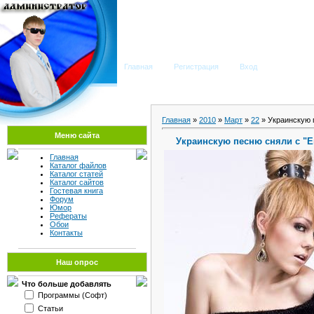
Мега Портал
Главная
Регистрация
Вход
Главная
»
2010
»
Март
»
22
» Украинскую 
Меню сайта
Украинскую песню сняли с "
Главная
Каталог файлов
Каталог статей
Каталог сайтов
Гостевая книга
Форум
Юмор
Рефераты
Обои
Контакты
Наш опрос
Что больше добавлять
Программы (Софт)
Статьи