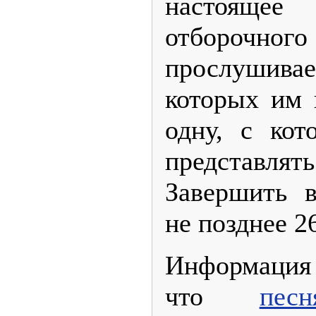
настояще
отборо
прослушив
которых им 
одну, с кот
представ
Завершить в
не позднее 2
Информ
что
песн