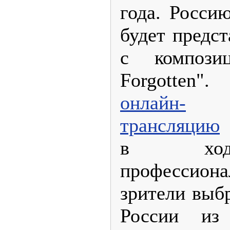
года. Росси
будет предс
с компози
Forgotten
онлайн-
трансляцию
о
в ходе
профессио
зрители выб
России из