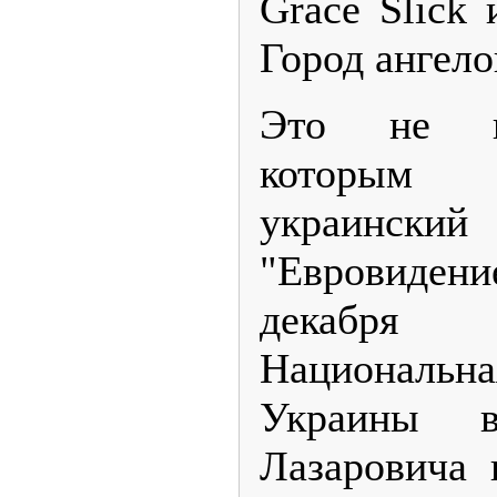
Grace Slick
Город ангело
Это не пе
которым с
украинс
"Евровидени
декабря
Национальн
Украины в
Лазаровича 