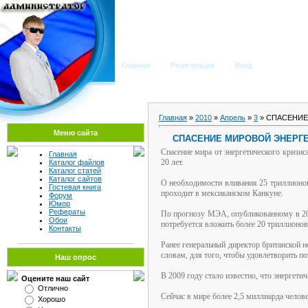
Мега Портал
Главная
Регистрация
Вход
Главная
»
2010
»
Апрель
»
3
» СПАСЕНИЕ
Меню сайта
СПАСЕНИЕ МИРОВОЙ ЭНЕРГЕ
Спасение мира от энергетического кризис
Главная
20 лет.
Каталог файлов
Каталог статей
Каталог сайтов
О необходимости вливания 25 триллионов
Гостевая книга
проходит в мексиканском Канкуне.
Форум
Юмор
Рефераты
По прогнозу МЭА, опубликованному в 2006
Обои
потребуется вложить более 20 триллионо
Контакты
Ранее генеральный директор британской н
словам, для того, чтобы удовлетворить п
Наш опрос
В 2009 году стало известно, что энергет
Оцените наш сайт
Отлично
Сейчас в мире более 2,5 миллиарда челов
Хорошо