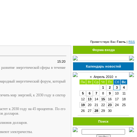
Четверг, 06.08.2026, 12:08
Приветствую Вас
Гость
|
RSS
Форма входа
15:20
Календарь новостей
 развитие энергетической сферы в течение
«
Апрель 2010
»
ународный энергетический форум, который
Пн
Вт
Ср
Чт
Пт
Сб
Вс
1
2
3
4
5
6
7
8
9
10
11
ечить мир энергией, к 2030 году в сектор
12
13
14
15
16
17
18
19
20
21
22
23
24
25
стет к 2030 году на 45 процентов. По его
26
27
28
29
30
нов долларов.
Поиск
иллионов долларов.
 имеют электричества.