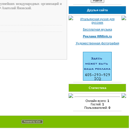
крупнейших международных организаций и
РФ Анатолий Яновский.
Друзья сайта
Итальянская кухня для
русских
Бесплатная музыка
Реклама WMlink.ru
Художественная фотография
Статистика
Онлайн всего:
1
Гостей:
1
Пользователей:
0