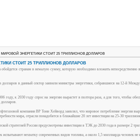
 МИРОВОЙ ЭНЕРГЕТИКИ СТОИТ 25 ТРИЛЛИОНОВ ДОЛЛАРОВ
ТИКИ СТОИТ 25 ТРИЛЛИОНОВ ДОЛЛАРОВ
а обойдется странам в немалую сумму, которую необходимо вложить непосредственно в
 долларов в данный сектор заявили министры энергетики, собравшиеся на 12-й Межд
 году, к 2030 году спрос на энергию вырастет в полтора раза, а для того, чтобы обесп
в долларов.
ефтегазовой компании BP Тони Хейворд заявлял, что мировое потребление энергии выра
отребности мира, отрасли понадобятся в ближайшие 20 лет инвестиции на 25-30 триллио
ической стратегией России предусмотрены инвестиции в ТЭК до 2030 года в размере 2 тр
ек испытывают нехватку современных видов топлива, а около 1,5 миллиарда человек не