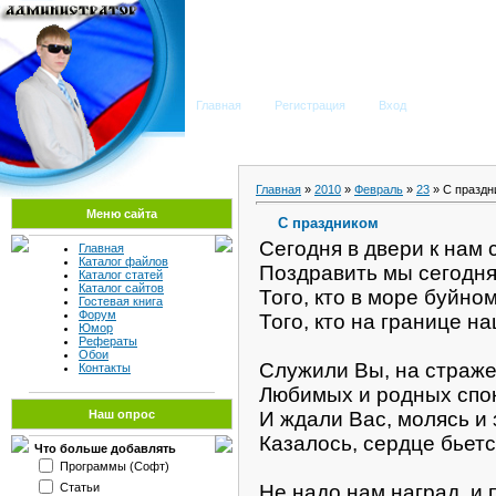
Мега Портал
Главная
Регистрация
Вход
Главная
»
2010
»
Февраль
»
23
» С праздн
Меню сайта
С праздником
Сегодня в двери к нам 
Главная
Каталог файлов
Поздравить мы сегодня
Каталог статей
Каталог сайтов
Того, кто в море буйно
Гостевая книга
Форум
Того, кто на границе н
Юмор
Рефераты
Обои
Служили Вы, на страже
Контакты
Любимых и родных спо
И ждали Вас, молясь и
Наш опрос
Казалось, сердце бьетс
Что больше добавлять
Программы (Софт)
Статьи
Не надо нам наград, и 