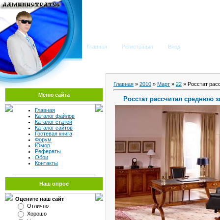
Мега Портал
Главная
Регистрация
Вход
Главная
»
2010
»
Март
»
22
» Росстат рас
Меню сайта
Росстат рассчитал среднюю з
Главная
Каталог файлов
Каталог статей
Каталог сайтов
Гостевая книга
Форум
Юмор
Рефераты
Обои
Контакты
Наш опрос
Оцените наш сайт
Отлично
Хорошо