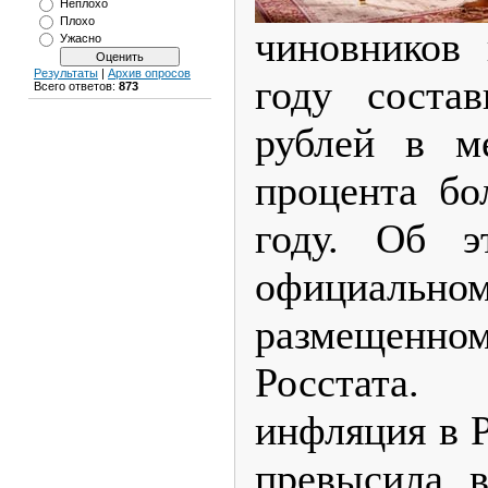
Неплохо
Плохо
чиновников
Ужасно
Результаты
|
Архив опросов
году соста
Всего ответов:
873
рублей в м
процента бо
году. Об э
официально
размещен
Росстата.
инфляция в Р
превысила в