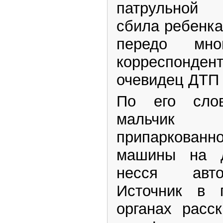
патрульной
сбила ребенка
передо мно
корреспонд
очевидец ДТП
По его слов
мальчик 
припаркова
машины на д
несся авт
Источник в п
органах расс