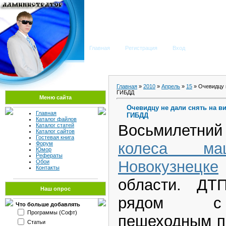
Мега Портал
Главная
Регистрация
Вход
Главная
»
2010
»
Апрель
»
15
» Очевидцу 
ГИБДД
Меню сайта
Очевидцу не дали снять на в
Главная
ГИБДД
Каталог файлов
Восьмилетний
Каталог статей
Каталог сайтов
Гостевая книга
колеса 
Форум
Юмор
Рефераты
Новокузнецке
Обои
Контакты
области. ДТ
Наш опрос
рядом с 
Что больше добавлять
Программы (Софт)
пешеходным п
Статьи