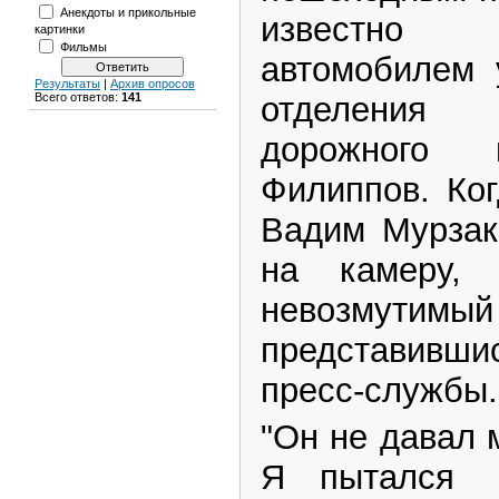
Анекдоты и прикольные
известно
картинки
Фильмы
автомобилем 
Результаты
|
Архив опросов
отделения 
Всего ответов:
141
дорожного 
Филиппов. Ко
Вадим Мурзак
на камеру,
невозмутимый
представив
пресс-службы.
"Он не давал 
Я пытался 