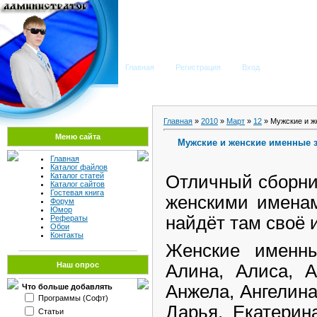
Мега Портал
Главная
Регистрация
Вход
Главная
»
2010
»
Март
»
12
» Мужские и ж
Меню сайта
Мужские и женские именные 
Главная
Каталог файлов
Каталог статей
Отличный сборни
Каталог сайтов
Гостевая книга
женскими именам
Форум
Юмор
найдёт там своё 
Рефераты
Обои
Контакты
Женские именны
Наш опрос
Алина, Алиса, А
Анжела, Ангелина
Что больше добавлять
Программы (Софт)
Дарья, Екатерин
Статьи