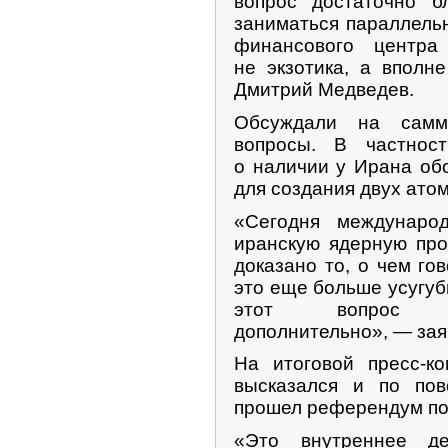
вопрос достаточно б
заниматься параллель
финансового центр
не экзотика, а вполн
Дмитрий Медведев.
Обсуждали на самм
вопросы. В частнос
о наличии у Ирана об
для создания двух ато
«Сегодня междунаро
иранскую ядерную про
доказано то, о чем го
это еще больше усугуб
этот вопрос пр
дополнительно», — зая
На итоговой пресс-к
высказался и по пов
прошел референдум по
«Это внутреннее д