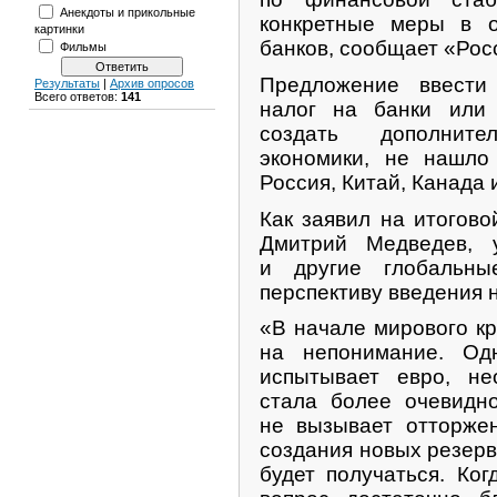
Анекдоты и прикольные
конкретные меры в 
картинки
банков, сообщает «Рос
Фильмы
Предложение ввести
Результаты
|
Архив опросов
Всего ответов:
141
налог на банки или
создать дополнит
экономики, не нашло
Россия, Китай, Канада 
Как заявил на итогов
Дмитрий Медведев, 
и другие глобальн
перспективу введения 
«В начале мирового кр
на непонимание. Одн
испытывает евро, не
стала более очевидно
не вызывает отторжен
создания новых резерв
будет получаться. Ко