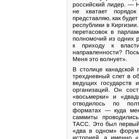
российский лидер. — Н
не хватает порядо
представляю, как буде
республики в Киргизии.
перетасовок в парлам
полномочий из одних ру
к приходу к власти
направленности? Посм
Меня это волнует».
В столице канадской 
трехдневный слет в о
ведущих государств 
организаций. Он сос
«восьмерки» и «двад
отводилось по по
форматах — куда мен
саммиты проводились
ТАСС. Это был первый
«два в одном» форум
историей, а именно «