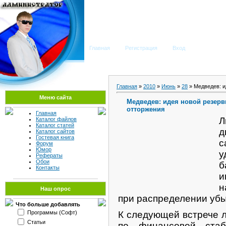
Мега Портал
Главная
Регистрация
Вход
Главная
»
2010
»
Июнь
»
28
» Медведев: и
Меню сайта
Медведев: идея новой резер
отторжения
Главная
Каталог файлов
Каталог статей
д
Каталог сайтов
Гостевая книга
с
Форум
Юмор
у
Рефераты
Обои
Контакты
н
Наш опрос
при распределении убы
Что больше добавлять
Программы (Софт)
К следующей встрече 
Статьи
по финансовой стаб