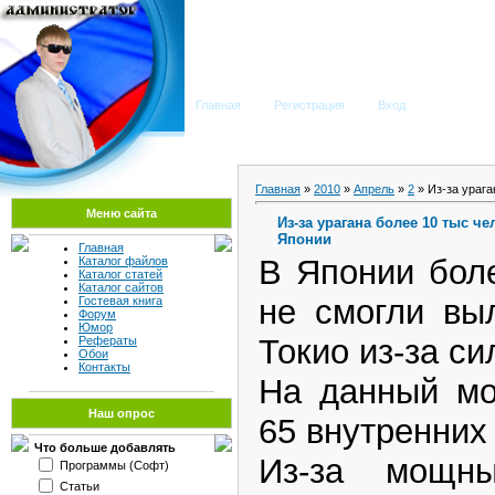
Мега Портал
Главная
Регистрация
Вход
Главная
»
2010
»
Апрель
»
2
» Из-за урага
Меню сайта
Из-за урагана более 10 тыс ч
Японии
Главная
В Японии бол
Каталог файлов
Каталог статей
Каталог сайтов
не смогли вы
Гостевая книга
Форум
Юмор
Токио из-за си
Рефераты
Обои
Контакты
На данный мо
Наш опрос
65 внутренних
Что больше добавлять
Из-за мощн
Программы (Софт)
Статьи