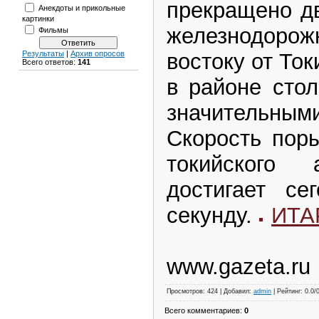
прекращено д
Анекдоты и прикольные
картинки
железнодорож
Фильмы
востоку от Ток
Результаты
|
Архив опросов
Всего ответов:
141
в районе сто
значительным
Скорость пор
токийского 
достигает се
секунду.
ИТА
www.gazeta.ru
Просмотров: 424 | Добавил:
admin
| Рейтинг: 0.0/
Всего комментариев:
0