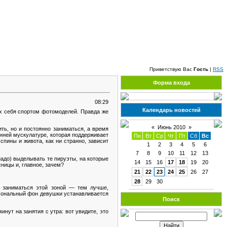
Пятница, 07.08.2026, 00:55
Приветствую Вас
Гость
|
RSS
Форма входа
08:29
Календарь новостей
их себя спортом фотомоделей. Правда же
«
Июнь 2010
»
ить, но и постоянно заниматься, а время
нней мускулатуре, которая поддерживает
Пн
Вт
Ср
Чт
Пт
Сб
Вс
спины и живота, как ни странно, зависит
1
2
3
4
5
6
7
8
9
10
11
12
13
 надо) выделывать те пируэты, на которые
14
15
16
17
18
19
20
сницы и, главное, зачем?
21
22
23
24
25
26
27
28
29
30
 заниматься этой зоной — тем лучше,
рмональный фон девушки устанавливается
Поиск
нут на занятия с утра: вот увидите, это