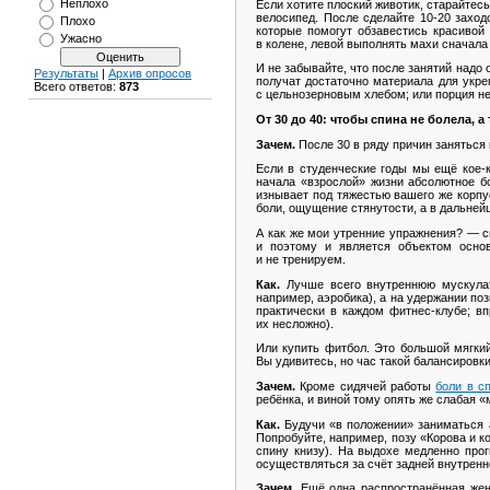
Неплохо
Если хотите плоский животик, старайтес
велосипед. После сделайте 10-20 заход
Плохо
которые помогут обзавестись красивой 
Ужасно
в колене, левой выполнять махи сначала 
И не забывайте, что после занятий надо
Результаты
|
Архив опросов
получат достаточно материала для укре
Всего ответов:
873
с цельнозерновым хлебом; или порция не
От 30 до 40: чтобы спина не болела, а
Зачем.
После 30 в ряду причин заняться 
Если в студенческие годы мы ещё кое-к
начала «взрослой» жизни абсолютное б
изнывает под тяжестью вашего же корпу
боли, ощущение стянутости, а в дальне
А как же мои утренние упражнения? — с
и поэтому и является объектом осно
и не тренируем.
Как.
Лучше всего внутреннюю мускула
например, аэробика), а на удержании по
практически в каждом фитнес-клубе; в
их несложно).
Или купить фитбол. Это большой мягкий
Вы удивитесь, но час такой балансировки
Зачем.
Кроме сидячей работы
боли в с
ребёнка, и виной тому опять же слабая 
Как.
Будучи «в положении» заниматься 
Попробуйте, например, позу «Корова и к
спину книзу). На выдохе медленно про
осуществляться за счёт задней внутрен
Зачем.
Ещё одна распространённая женс