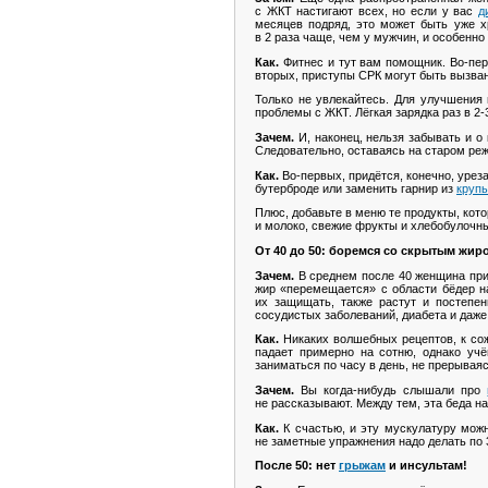
с ЖКТ настигают всех, но если у вас
д
месяцев подряд, это может быть уже х
в 2 раза чаще, чем у мужчин, и особенно
Как.
Фитнес и тут вам помощник. Во-пер
вторых, приступы СРК могут быть вызван
Только не увлекайтесь. Для улучшения 
проблемы с ЖКТ. Лёгкая зарядка раз в 2-
Зачем.
И, наконец, нельзя забывать и о
Следовательно, оставаясь на старом режи
Как.
Во-первых, придётся, конечно, уреза
бутерброде или заменить гарнир из
круп
Плюс, добавьте в меню те продукты, кот
и молоко, свежие фрукты и хлебобулочны
От 40 до 50: боремся со скрытым жир
Зачем.
В среднем после 40 женщина приб
жир «перемещается» с области бёдер н
их защищать, также растут и постепе
сосудистых заболеваний, диабета и даже
Как.
Никаких волшебных рецептов, к сож
падает примерно на сотню, однако учё
заниматься по часу в день, не прерываяс
Зачем.
Вы когда-нибудь слышали про
не рассказывают. Между тем, эта беда н
Как.
К счастью, и эту мускулатуру можн
не заметные упражнения надо делать по 3 
После 50: нет
грыжам
и инсультам!