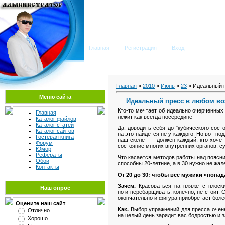
Мега Портал
Главная
Регистрация
Вход
Главная
»
2010
»
Июнь
»
23
» Идеальный п
Меню сайта
Идеальный пресс в любом воз
Кто-то мечтает об идеально очерченных
Главная
лежит как всегда посередине
Каталог файлов
Каталог статей
Да, доводить себя до "кубического сост
Каталог сайтов
на это найдётся не у каждого. Но вот 
Гостевая книга
наш скелет — должен каждый, кто хочет 
Форум
состояние многих внутренних органов, с
Юмор
Рефераты
Что касается методов работы над пояснич
Обои
способны 20-летние, а в 30 нужно не жал
Контакты
От 20 до 30: чтобы все мужики «попа
Зачем.
Красоваться на пляже с плоски
Наш опрос
но и перебарщивать, конечно, не стоит
окончательно и фигура приобретает боле
Оцените наш сайт
Как.
Выбор упражнений для пресса очень 
Отлично
на целый день зарядит вас бодростью и 
Хорошо