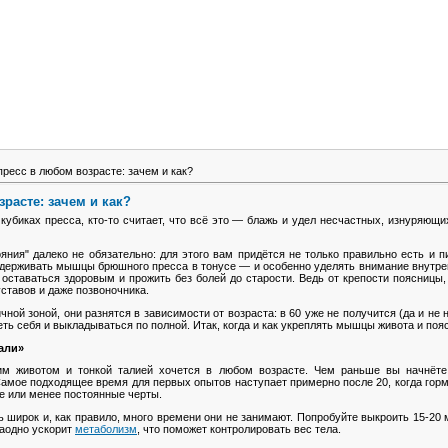
ресс в любом возрасте: зачем и как?
расте: зачем и как?
 кубиках пресса, кто-то считает, что всё это — блажь и удел несчастных, изнуряющ
ояния" далеко не обязательно: для этого вам придётся не только правильно есть и п
поддерживать мышцы брюшного пресса в тонусе — и особенно уделять внимание внутре
оставаться здоровым и прожить без болей до старости. Ведь от крепости поясницы, 
уставов и даже позвоночника.
ной зоной, они разнятся в зависимости от возраста: в 60 уже не получится (да и не
еть себя и выкладываться по полной. Итак, когда и как укреплять мышцы живота и поя
дали»
м животом и тонкой талией хочется в любом возрасте. Чем раньше вы начнёте
. Самое подходящее время для первых опытов наступает примерно после 20, когда го
е или менее постоянные черты.
широк и, как правило, много времени они не занимают. Попробуйте выкроить 15-20 ми
заодно ускорит
метаболизм
, что поможет контролировать вес тела.