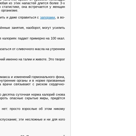
бая из этих напастей длится более 3-х
 статистике, она встречается у женщин
 организме.
ить и даже справиться с
запорами
, а во-
ённые занятия, наоборот, могут усилить
 калориях падает примерно на 100 ккал.
казаться от сливочного масла на утреннем
ий именно на талии и животе. Это творог
имакса и изменений гормонального фона,
нутренние органы и в норме призванные
а врачи связывают с риском сердечно-
о десятка суточная норма калорий снова
бороть опасные скрытые жиры, придётся
е нет: просто взрослые об этом никому
спускание; эти несложные и ни для кого