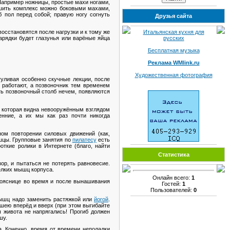
 Например ножницы, простые махи ногами,
ершить комплекс можно боковыми махами,
б пол перед собой; правую ногу согнуть
Друзья сайта
Итальянская кухня для
осстановятся после нагрузки и к тому же
русских
арядки будет глазунья или варёные яйца
Бесплатная музыка
Реклама WMlink.ru
Художественная фотография
гуливая особенно скучные лекции, после
 работают, а позвоночник тем временем
ть позвоночный столб нечем, появляются
— которая видна невооружённым взглядом
нние, а их мы как раз почти никогда
ом повторении силовых движений (как,
ышцы. Групповые занятия по
пилатесу
есть
ткие ролики в Интернете (благо, найти
Статистика
ор, и пытаться не потерять равновесие.
мелких мышц корпуса.
Онлайн всего:
1
ояснице во время и после вынашивания
Гостей:
1
Пользователей:
0
ышц надо заменить растяжкой или
йогой
.
 шею вперёд и вверх (при этом выгибайте
 живота не напрягались! Прогиб должен
шу.
. Конечно, время от времени неполадки