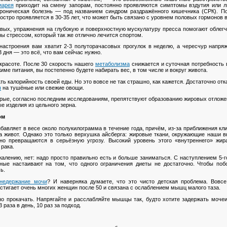
иарея
приходит на смену запорам, постоянно проявляются симптомы вздутия или лю
роническая болезнь — под названием синдром раздражённого кишечника (СРК). По
 остро проявляется в 30-35 лет, что может быть связано с уровнем
половых гормонов
в
вых, упражнения на глубокую и поверхностную мускулатуру пресса помогают облегч
ы стрессом, который так же отлично лечится спортом.
настроения вам хватит 2-3 полуторачасовых прогулок в неделю, а чересчур напряж
3 дня — это всё, что вам сейчас нужно.
 красоте. После 30 скорость нашего
метаболизма
снижается и суточная потребность в
ме питания, вы постепенно будете набирать вес, в том числе и вокруг живота.
ть калорийность своей еды. Но это вовсе не так страшно, как кажется. Достаточно от
ы
на тушёные или свежие овощи.
орые, согласно последним исследованиям, препятствуют образованию жировых отложен
е изделия из цельного зерна.
ом
авляет в весе около полукилограмма в течение года, причём, из-за приближения кл
а живот. Однако это только верхушка айсберга: жировые ткани, окружающие наши в
нно превращаются в серьёзную угрозу. Высокий уровень этого «внутреннего» жир
 рака.
алению, нет: надо просто правильно есть и больше заниматься. С наступлением 5-г
ные настаивают на том, что одного ограничения диеты не достаточно. Чтобы по
ь.
недержание мочи
? И наверняка думаете, что это чисто детская проблема. Вовс
астигает очень многих женщин после 50 и связана с ослаблением мышц малого таза.
о прокачать. Напрягайте и расслабляйте мышцы так, будто хотите задержать мочеи
раза в день, 10 раз за подход.