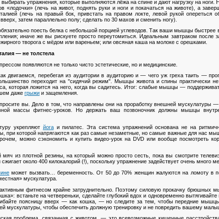
ь выбирать упражнения, которые выполняются лёжа на спине и дают нагрузку на ноги.
ов «лодочки» (лечь на живот, поднять руки и ноги и покачаться на животе), а зав
талией (лечь на правый бок, привстать на правом локте, левой рукой опереться о
вверх, затем параллельно полу; сделать по 30 махов и сменить ногу).
 обязательно поесть белка с небольшой порцией
углеводов
. Так ваши мышцы быстрее в
пления; иначе же вы рискуете просто переутомиться. Идеальным завтраком после з
жирного творога с мёдом или вареньем; или овсяная каша на молоке с орешками.
 талия — не толстела
прессом появляются не только чисто эстетические, но и медицинские.
ак двигаемся, перебегая из аудитории в аудиторию и — чего уж греха таить — про
ольшинство переходит на "сидячий режим". Мышцы живота и спины практически не
са, которая ложится на него, когда вы садитесь. Итог: слабые мышцы — поддержива
йшем даже
грыжи
и защемления.
просите вы. Дело в том, что направлены они на проработку внешней мускулатуры 
вной массы фитнес-уроков. Но держать ваш позвоночник должны мышцы внутре
туру укрепляют
йога
и пилатес. Эта система упражнений основана не на ритмичн
зы, при которой напрягаются как раз самые незаметные, но самые важные для нас м
прочем, можно сэкономить и купить видео-урок на DVD или вообще посмотреть коро
 мяч из плотной резины, на который можно просто сесть, пока вы смотрите телевиз
 сжигает около 400 килокалорий (!), поскольку упражнение задействует очень много 
пине
может вызвать… беременность. От 50 до 70% женщин жалуются на ломоту в п
«местная» мускулатура.
активным фитнесом крайне затруднительно. Поэтому силовую прокачку брюшных м
ошка»: встаньте на четвереньки, сделайте глубокий вдох и одновременно вытягивайте
гибайте поясницу вверх — как кошка, — но следите за тем, чтобы передние мышцы
ней мускулатуры, чтобы обеспечить должную тренировку и не повредить вашему малы
кая проблема, связанная с животом, — это всевозможные кишечные расстройства