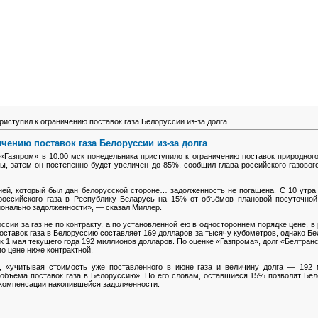
риступил к ограничению поставок газа Белоруссии из-за долга
чению поставок газа Белоруссии из-за долга
азпром» в 10.00 мск понедельника приступило к ограничению поставок природного
ы, затем он постепенно будет увеличен до 85%, сообщил глава российского газовог
ей, который был дан белорусской стороне… задолженность не погашена. С 10 утра
российского газа в Республику Беларусь на 15% от объёмов плановой посуточно
ионально задолженности», — сказал Миллер.
ссии за газ не по контракту, а по установленной ею в одностороннем порядке цене, в
оставок газа в Белоруссию составляет 169 долларов за тысячу кубометров, однако Бел
к 1 мая текущего года 192 миллионов долларов. По оценке «Газпрома», долг «Белтранс
о цене ниже контрактной.
, «учитывая стоимость уже поставленного в июне газа и величину долга — 192 
 объема поставок газа в Белоруссию». По его словам, оставшиеся 15% позволят Бе
 компенсации накопившейся задолженности.
Подробнее:
http://news.mail.ru/politics/3995760/