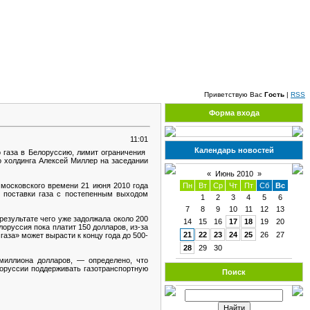
Пятница, 07.08.2026, 02:12
Приветствую Вас
Гость
|
RSS
Форма входа
11:01
Календарь новостей
 газа в Белоруссию, лимит ограничения
о холдинга Алексей Миллер на заседании
«
Июнь 2010
»
 московского времени 21 июня 2010 года
Пн
Вт
Ср
Чт
Пт
Сб
Вс
й поставки газа с постепенным выходом
1
2
3
4
5
6
7
8
9
10
11
12
13
 результате чего уже задолжала около 200
14
15
16
17
18
19
20
оруссия пока платит 150 долларов, из-за
21
22
23
24
25
26
27
газа» может вырасти к концу года до 500-
28
29
30
миллиона долларов, — определено, что
лоруссии поддерживать газотранспортную
Поиск