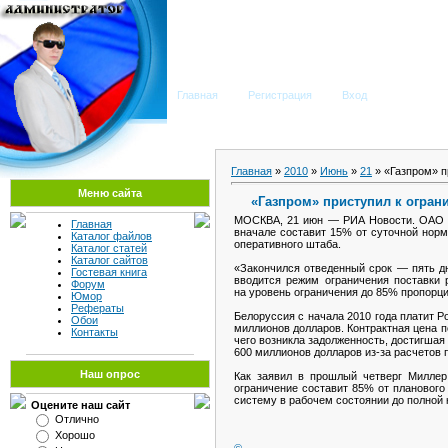
Мега Портал
Главная
Регистрация
Вход
Главная
»
2010
»
Июнь
»
21
» «Газпром» п
Меню сайта
«Газпром» приступил к ограни
МОСКВА, 21 июн — РИА Новости. ОАО «Г
Главная
вначале составит 15% от суточной норм
Каталог файлов
оперативного штаба.
Каталог статей
Каталог сайтов
«Закончился отведенный срок — пять дн
Гостевая книга
вводится режим ограничения поставки 
Форум
на уровень ограничения до 85% пропорц
Юмор
Рефераты
Белоруссия с начала 2010 года платит Ро
Обои
миллионов долларов. Контрактная цена п
Контакты
чего возникла задолженность, достигшая 
600 миллионов долларов из-за расчетов п
Наш опрос
Как заявил в прошлый четверг Миллер
ограничение составит 85% от планового
систему в рабочем состоянии до полной
Оцените наш сайт
Отлично
Хорошо
©