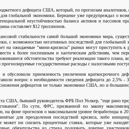
джетного дефицита США, который, по прогнозам аналитиков, со
 для глобальной экономики. Бернанке уже предупреждал о воз
отенциальной неустойчивостью баланса активов и пассивов пр
раны составляет $12 триллионов.
ансовой стабильности самой большой экономики мира, существ
нки, с возможностью негативных последствий для глобальной э
вет на ожидаемые "мини-кризисы" рынки могут приступить к 
ивести к более поспешным и хаотическим действиям, чем пер
ожившиеся обстоятельства требуют реализации такого плана, к
л прогнозируемые государственные расходы с налоговыми пост
и и обусловили приемлемость увеличения краткосрочного деф
тавили вопрос о необходимости сведения дефицита до 2,5% -
и снижения дефицитов не только экономики США, но и большинс
ента США, бывший руководитель ФРБ Пол Уолкер, "еще рано пр
ягивания". По сути, ФРС, призванной по закону максимизи
н, на фоне прогнозов о максимальном уровне безработицы в 2011
инятые для преодоления последствий кризиса, либо инициир
е может ни снизить процентные ставки, которые уже находят
говые обязательства из страха подорвать доверие участник