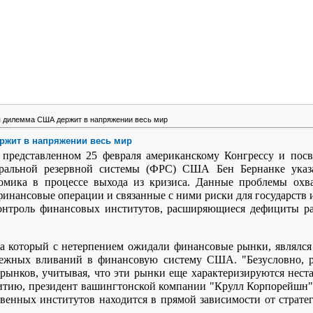
 дилемма США держит в напряжении весь мир
жит в напряжении весь мир
, представленном 25 февраля американскому Конгрессу и пос
еральной резервной системы (ФРС) США Бен Бернанке указ
ономика в процессе выхода из кризиса. Данные проблемы охв
инансовые операции и связанные с ними риски для государств 
контроль финансовых институтов, расширяющиеся дефициты р
а который с нетерпением ожидали финансовые рынки, являлся
нежных вливаний в финансовую систему США. "Безусловно, 
рынков, учитывая, что эти рынки еще характеризируются неста
итию, президент вашингтонской компании "Крулл Корпорейшн"
венных институтов находится в прямой зависимости от страте