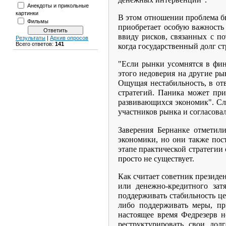
Анекдоты и прикольные
картинки
В этом отношении проблема бю
Фильмы
приобретает особую важность
ввиду рисков, связанных с п
Результаты
|
Архив опросов
Всего ответов:
141
когда государственный долг ст
"Если рынки усомнятся в фин
этого недоверия на другие ры
Ощущая нестабильность, в от
стратегий. Паника может пр
развивающихся экономик". Сл
участников рынка и согласова
Заверения Бернанке отметил
экономики, но они также пос
этапе практической стратеги
просто не существует.
Как считает советник презид
или денежно-кредитного зат
поддерживать стабильность це
либо поддерживать меры, пр
настоящее время Федрезерв н
реструктурировать свои дол