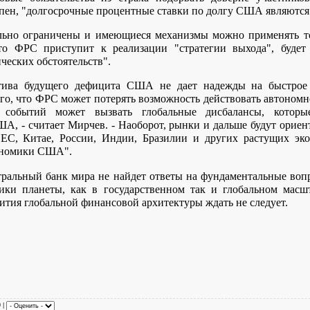
пен, "долгосрочные процентные ставки по долгу США являются 
ьно ограничены и имеющиеся механизмы можно применять тол
то ФРС приступит к реализации "стратегии выхода", будет 
ческих обстоятельств".
тива будущего дефицита США не дает надежды на быстрое э
ого, что ФРС может потерять возможность действовать автономн
 событий может вызвать глобальные дисбалансы, которы
, - считает Мирчев. - Наоборот, рынки и дальше будут ориен
С, Китае, России, Индии, Бразилии и других растущих эко
ономики США".
ральный банк мира не найдет ответы на фундаментальные воп
ики планеты, как в государственном так и глобальном масшт
вития глобальной финансовой архитектуры ждать не следует.
0 |