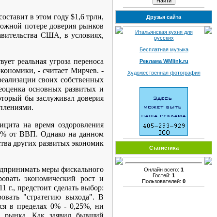
ставит в этом году $1,6 трлн,
Друзья сайта
можной потере доверия рынков
Итальянская кухня для
авительства США, в условиях,
русских
Бесплатная музыка
ует реальная угроза переноса
Реклама WMlink.ru
кономики, - считает Мирчев. -
Художественная фотография
реализации своих собственных
еоценка основных развитых и
оторый бы заслуживал доверия
уплениями.
ицита на время оздоровления
 3% от ВВП. Однако на данном
тва других развитых экономик
Статистика
едпринимать меры фискального
Онлайн всего:
1
Гостей:
1
ровать экономический рост и
Пользователей:
0
 г., предстоит сделать выбор:
овать "стратегию выхода". В
ся в пределах 0% - 0,25%, ни
ов рынка. Как заявил бывший