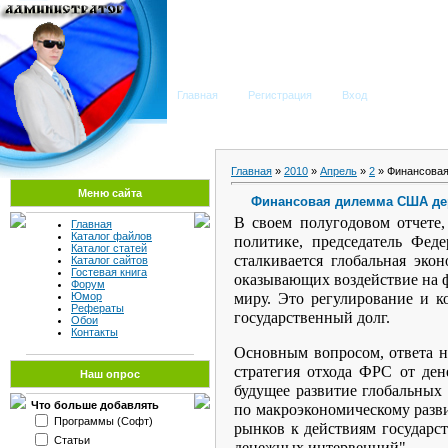
Мега Портал
Главная
Регистрация
Вход
Главная
»
2010
»
Апрель
»
2
» Финансовая
Меню сайта
Финансовая дилемма США дер
В своем полугодовом отчете
Главная
Каталог файлов
политике, председатель Фед
Каталог статей
сталкивается глобальная эк
Каталог сайтов
Гостевая книга
оказывающих воздействие на ф
Форум
миру. Это регулирование и 
Юмор
Рефераты
государственный долг.
Обои
Контакты
Основным вопросом, ответа н
стратегия отхода ФРС от де
Наш опрос
будущее развитие глобальных 
Что больше добавлять
по макроэкономическому разв
Программы (Софт)
рынков к действиям государст
Статьи
денежных интервенций".