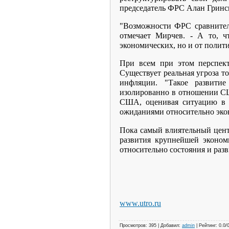
председатель ФРС Алан Гринс
"Возможности ФРС сравнител
отмечает Мирчев. - А то, ч
экономических, но и от полити
При всем при этом перспек
Существует реальная угроза т
инфляции. "Такое развитие
изолированно в отношении США
США, оценивая ситуацию в Е
ожиданиями относительно эк
Пока самый влиятельный цент
развития крупнейшей эконом
относительно состояния и раз
www.utro.ru
Просмотров: 395 | Добавил:
admin
| Рейтинг: 0.0/