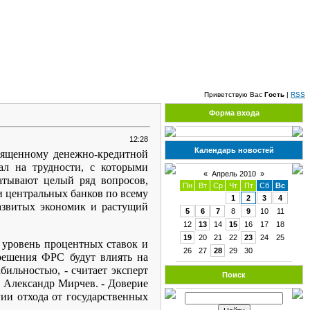
Пятница, 07.08.2026, 09:21
Приветствую Вас
Гость
|
RSS
Форма входа
12:28
Календарь новостей
вященному денежно-кредитной
ал на трудности, с которыми
«
Апрель 2010
»
атывают целый ряд вопросов,
Пн
Вт
Ср
Чт
Пт
Сб
Вс
и центральных банков по всему
1
2
3
4
азвитых экономик и растущий
5
6
7
8
9
10
11
12
13
14
15
16
17
18
19
20
21
22
23
24
25
 уровень процентных ставок и
26
27
28
29
30
решения ФРС будут влиять на
бильностью, - считает эксперт
Поиск
 Александр Мирчев. - Доверие
гии отхода от государственных