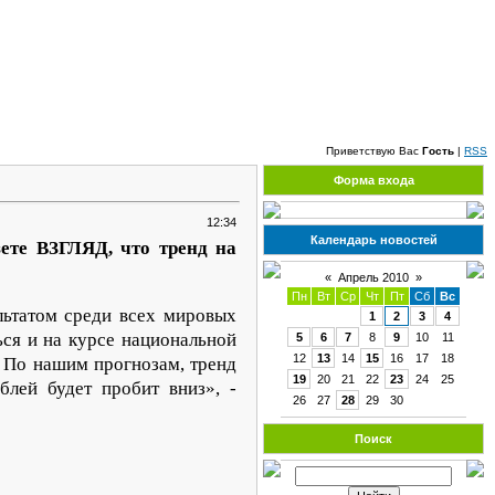
Суббота, 08.08.2026, 13:44
Приветствую Вас
Гость
|
RSS
Форма входа
12:34
Календарь новостей
ете ВЗГЛЯД, что тренд на
«
Апрель 2010
»
Пн
Вт
Ср
Чт
Пт
Сб
Вс
льтатом среди всех мировых
1
2
3
4
ься и на курсе национальной
5
6
7
8
9
10
11
12
13
14
15
16
17
18
. По нашим прогнозам, тренд
19
20
21
22
23
24
25
лей будет пробит вниз», -
26
27
28
29
30
Поиск