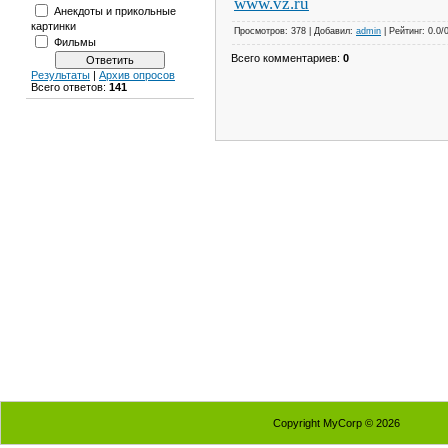
www.vz.ru
Анекдоты и прикольные
картинки
Просмотров: 378 | Добавил:
admin
| Рейтинг: 0.0/
Фильмы
Всего комментариев:
0
Результаты
|
Архив опросов
Всего ответов:
141
Copyright MyCorp © 2026