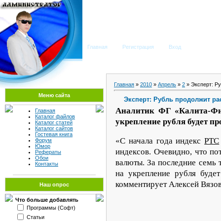
Мега Портал
Главная
Регистрация
Вход
Главная
»
2010
»
Апрель
»
2
» Эксперт: Р
Меню сайта
Эксперт: Рубль продолжит ра
Аналитик ФГ «Калита-Фин
Главная
Каталог файлов
укрепление рубля будет пр
Каталог статей
Каталог сайтов
Гостевая книга
«С начала года индекс
РТС
Форум
Юмор
индексов. Очевидно, что по
Рефераты
Обои
валюты. За последние семь 
Контакты
на укрепление рубля буде
комментирует Алексей Вязов
Наш опрос
Что больше добавлять
Программы (Софт)
Статьи