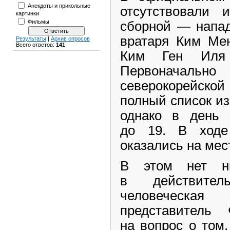
Анекдоты и прикольные
отсутствовали 
картинки
Фильмы
сборной — напад
вратаря Ким Мен
Результаты
|
Архив опросов
Всего ответов:
141
Ким Ген Иля
Первоначал
северокорейско
полный список из 
однако в день 
до 19. В ходе
оказались на мес
В этом нет н
в действител
человеческа
представитель
на вопрос о том