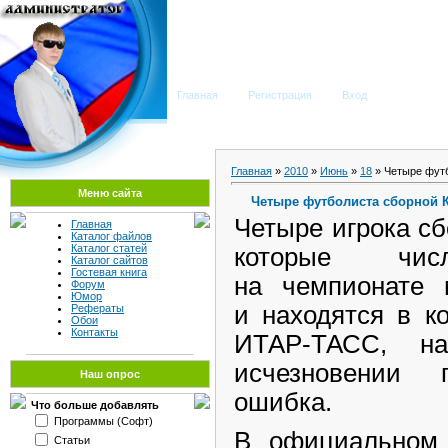
Мега Портал
Главная
Регистрация
Вход
Главная
»
2010
»
Июнь
»
18
» Четыре фут
Меню сайта
Четыре футболиста сборной 
Четыре игрока с
Главная
Каталог файлов
Каталог статей
которые чис
Каталог сайтов
Гостевая книга
на чемпионате
Форум
Юмор
и находятся в к
Рефераты
Обои
Контакты
ИТАР-ТАСС, н
исчезновении 
Наш опрос
ошибка.
Что больше добавлять
Программы (Софт)
В официальном
Статьи