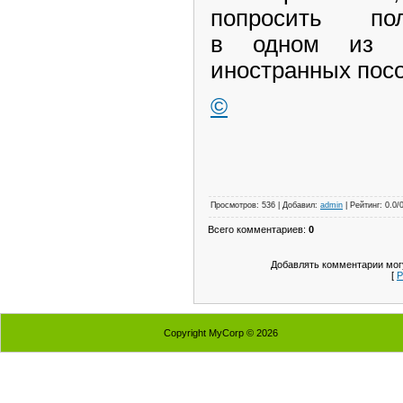
попросить по
в одном из 
иностранных посо
©
Подробнее:
http://news.mail.ru/fifa2010/news/3987212/
Просмотров: 536 | Добавил:
admin
| Рейтинг: 0.0/
Всего комментариев:
0
Добавлять комментарии могу
[
Р
Copyright MyCorp © 2026