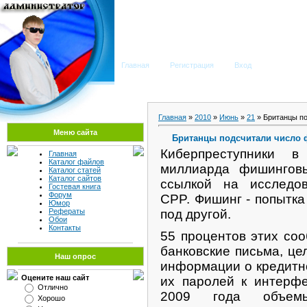
Мега Портал
Главная
Регистрация
Вход
Главная
»
2010
»
Июнь
»
21
» Британцы п
Меню сайта
Британцы подсчитали число 
Киберпреступники 
Главная
Каталог файлов
миллиарда фишингов
Каталог статей
Каталог сайтов
ссылкой на исследов
Гостевая книга
Форум
CPP. Фишинг - попытка
Юмор
под другой.
Рефераты
Обои
Контакты
55 процентов этих со
банковские письма, це
Наш опрос
информации о кредитно
Оцените наш сайт
их паролей к интерфе
Отлично
2009 года объемы
Хорошо