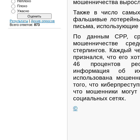
мошенничества выросли
Неплохо
Плохо
Также в число самых
Ужасно
фальшивые лотерейны
Результаты
|
Архив опросов
письма, использующие 
Всего ответов:
873
По данным CPP, ср
мошенничестве сре
стерлингов. Каждый ч
признался, что его х
46 процентов рес
информация об их
использована мошенн
того, что киберпреступ
что мошенники могут 
социальных сетях.
©