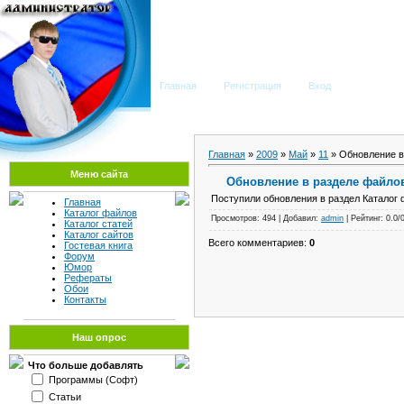
Мега Портал
Главная
Регистрация
Вход
Главная
»
2009
»
Май
»
11
» Обновление в
Меню сайта
Обновление в разделе файло
Поступили обновления в раздел Каталог 
Главная
Каталог файлов
Просмотров: 494 | Добавил:
admin
| Рейтинг: 0.0/
Каталог статей
Каталог сайтов
Всего комментариев:
0
Гостевая книга
Форум
Юмор
Рефераты
Обои
Контакты
Наш опрос
Что больше добавлять
Программы (Софт)
Статьи