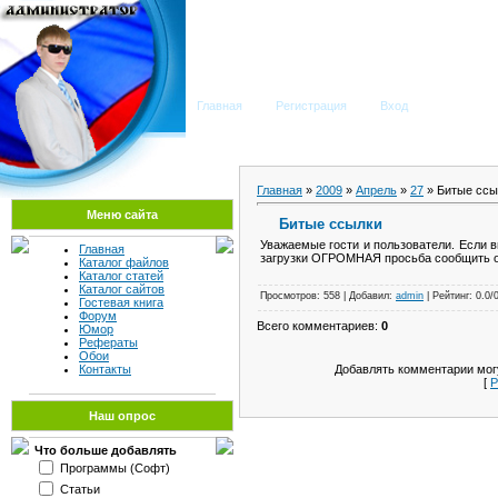
Мега Портал
Главная
Регистрация
Вход
Главная
»
2009
»
Апрель
»
27
» Битые ссы
Меню сайта
Битые ссылки
Уважаемые гости и пользователи. Если в
Главная
загрузки ОГРОМНАЯ просьба сообщить о
Каталог файлов
Каталог статей
Каталог сайтов
Просмотров: 558 | Добавил:
admin
| Рейтинг: 0.0/
Гостевая книга
Форум
Всего комментариев:
0
Юмор
Рефераты
Обои
Добавлять комментарии могу
Контакты
[
Р
Наш опрос
Что больше добавлять
Программы (Софт)
Статьи