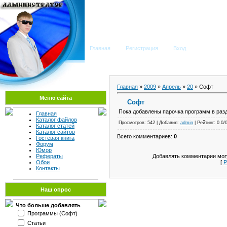
Мега Портал
Главная
Регистрация
Вход
Главная
»
2009
»
Апрель
»
20
» Софт
Меню сайта
Софт
Пока добавлены парочка программ в разд
Главная
Каталог файлов
Просмотров: 542 | Добавил:
admin
| Рейтинг: 0.0/
Каталог статей
Каталог сайтов
Всего комментариев:
0
Гостевая книга
Форум
Юмор
Добавлять комментарии могу
Рефераты
[
Р
Обои
Контакты
Наш опрос
Что больше добавлять
Программы (Софт)
Статьи