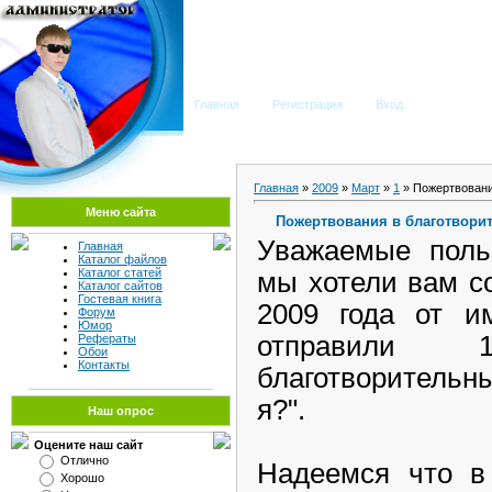
Мега Портал
Главная
Регистрация
Вход
Главная
»
2009
»
Март
»
1
» Пожертвования
Меню сайта
Пожертвования в благотворит
Уважаемые польз
Главная
Каталог файлов
Каталог статей
мы хотели вам с
Каталог сайтов
Гостевая книга
2009 года от и
Форум
Юмор
отправили
Рефераты
Обои
Контакты
благотворительн
я?".
Наш опрос
Оцените наш сайт
Отлично
Надеемся что в
Хорошо