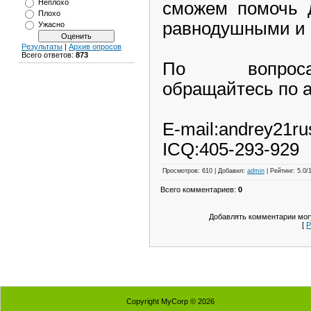
Неплохо
сможем помочь д
Плохо
равнодушными и в
Ужасно
Результаты
|
Архив опросов
Всего ответов:
873
По вопроса
обращайтесь по 
E-mail:andrey21r
ICQ:405-293-929
Просмотров: 610 | Добавил:
admin
| Рейтинг: 5.0/
Всего комментариев:
0
Добавлять комментарии могу
[
Р
Copyright MyCorp © 2026