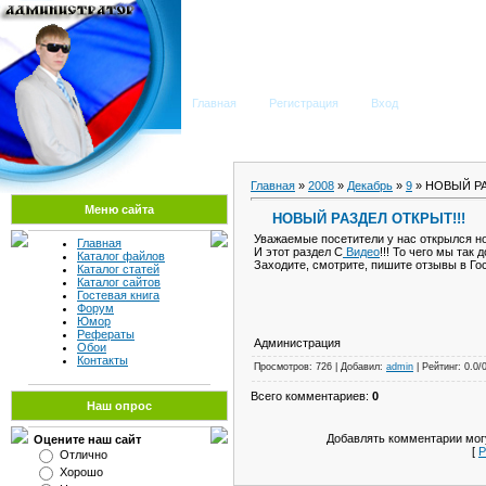
Мега Портал
Главная
Регистрация
Вход
Главная
»
2008
»
Декабрь
»
9
» НОВЫЙ РА
Меню сайта
НОВЫЙ РАЗДЕЛ ОТКРЫТ!!!
Уважаемые посетители у нас открылся н
Главная
И этот раздел С
Видео
!!! То чего мы так д
Каталог файлов
Заходите, смотрите, пишите отзывы в Гос
Каталог статей
Каталог сайтов
Гостевая книга
Форум
Юмор
Рефераты
Администрация
Обои
Контакты
Просмотров: 726 | Добавил:
admin
| Рейтинг: 0.0/
Всего комментариев:
0
Наш опрос
Добавлять комментарии могу
Оцените наш сайт
[
Р
Отлично
Хорошо