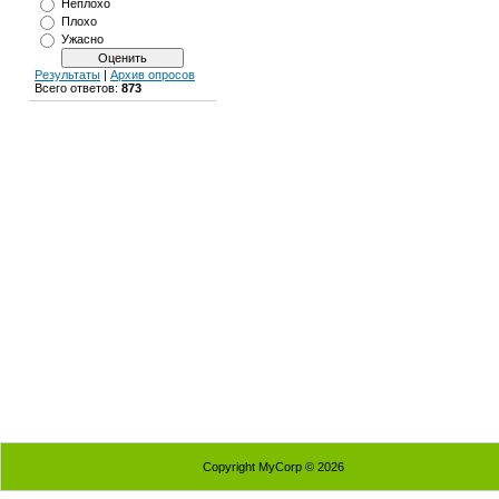
Неплохо
Плохо
Ужасно
Результаты
|
Архив опросов
Всего ответов:
873
Copyright MyCorp © 2026