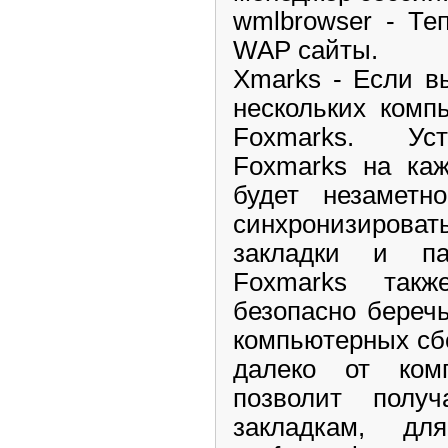
wmlbrowser - Те
WAP сайты.
Xmarks - Если вы
нескольких комп
Foxmarks. Ус
Foxmarks на ка
будет незаметн
синхронизиров
закладки и пар
Foxmarks так
безопасно береч
компьютерных сб
далеко от ком
позволит полу
закладкам, д