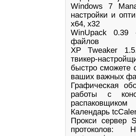
Windows 7 Mana
настройки и опт
x64, x32
WinUpack 0.39 
файлов
XP Tweaker 1.5
твикер-настройщ
быстро сможете 
ваших важных ф
Графическая обо
работы с конс
распаковщиком
Календарь tcCalen
Прокси сервер S
протоколов: 