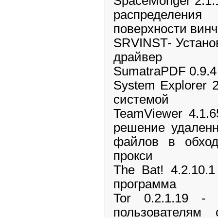
SpaceMonger 2.1.1
распределен
поверхности вин
SRVINST- Устано
драйвер
SumatraPDF 0.9.4
System Explorer 2
системой
TeamViewer 4.1.
решение удаленн
файлов в обхо
прокси
The Bat! 4.2.10.
программа
Tor 0.2.1.19 -
пользователям 