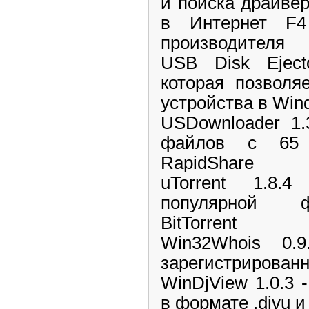
и поиска драйвер
в Интернет F
производителя
USB Disk Eject
которая позволя
устройства в Win
USDownloader 1.
файлов с 65 S
RapidShare
uTorrent 1.8.
популярной ф
BitTorrent
Win32Whois 0.
зарегистрирован
WinDjView 1.0.3
в формате .djvu и 