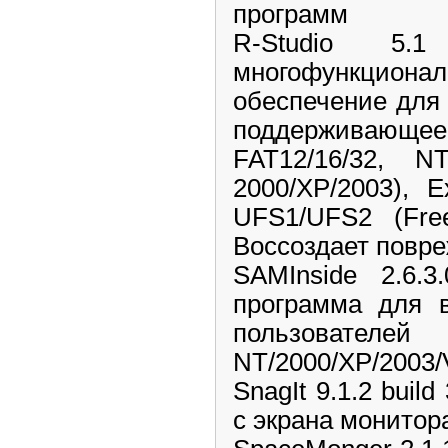
программ
R-Studio 5.
многофункцио
обеспечение для
поддерживающ
FAT12/16/32, 
2000/XP/2003), 
UFS1/UFS2 (Fre
Воссоздает повр
SAMInside 2.6.3
программа для в
пользова
NT/2000/XP/2003/
SnagIt 9.1.2 buil
с экрана монитор