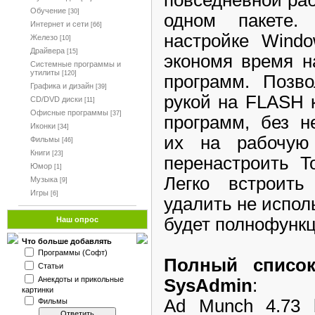
Обучение
[30]
одном пакете.
Интернет и сети
[66]
настройке Windo
Железо
[10]
Драйвера
[15]
экономя время н
Системные программы и
утилиты
[120]
программ. Позво
Графика и дизайн
[39]
рукой на FLASH 
CD/DVD диски
[11]
Офисные программы
[37]
программ, без н
Иконки
[34]
их на рабочую
Фильмы
[46]
Книги
[23]
перенастроить T
Юмор
[1]
Легко встроит
Музыка
[9]
Игры
[6]
удалить не испол
будет полнофункц
Наш опрос
Что больше добавлять
Программы (Софт)
Полный списо
Статьи
Анекдоты и прикольные
SysAdmin
:
картинки
Ad Munch 4.73 b
Фильмы