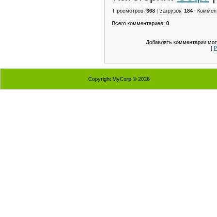
Просмотров:
368
| Загрузок:
184
| Коммен
Всего комментариев:
0
Добавлять комментарии могу
[
Р
Copyright MyCorp © 2026