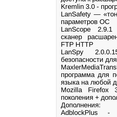
Kremlin 3.0 - пр
LanSafety — «то
параметров ОС
LanScope 2.9.1
сканер расшарен
FTP HTTP
LanSpy 2.0.0
безопасности для
MaxlerMediaTransl
программа для п
языка на любой д
Mozilla Firefox
поколения + допо
Дополнения:
AdblockPlus -