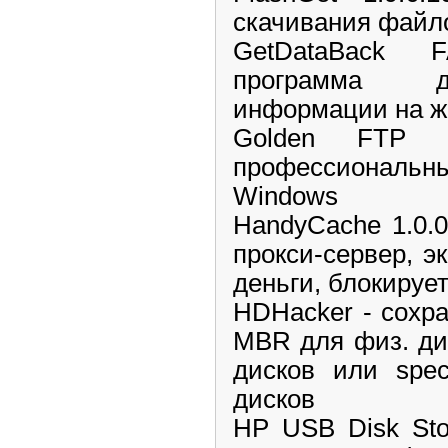
скачивания файл
GetDataBack 
программа д
информации на ж
Golden FTP 
профессионал
Windows
HandyCache 1.0.
прокси-сервер, э
деньги, блокируе
HDHacker - сохр
MBR для физ. дис
дисков или spec
дисков
HP USB Disk Stor