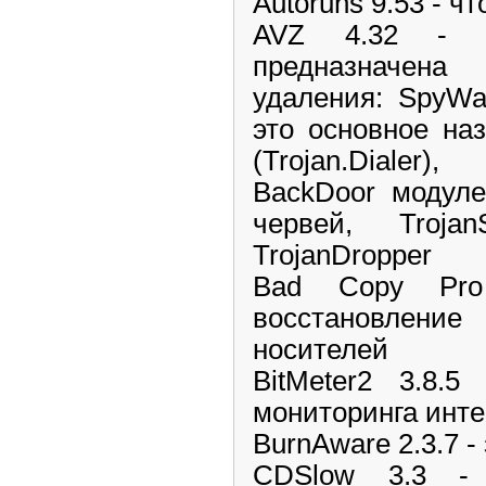
Autoruns 9.53 - ч
AVZ 4.32 - а
предназначен
удаления: SpyWa
это основное наз
(Trojan.Dialer)
BackDoor модуле
червей, TrojanS
TrojanDropper
Bad Copy Pro
восстановлен
носителей
BitMeter2 3.8.
мониторинга инт
BurnAware 2.3.7 -
CDSlow 3.3 -