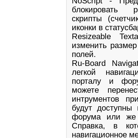
NoScript - Пред
блокировать 
скрипты (счетчи
иконки в статусба
Resizeable Tex
изменить размер
полей.
Ru-Board Naviga
легкой навига
порталу и фор
можете перене
интрументов пр
будут доступны 
форума или же 
Справка, в кот
навигационное м