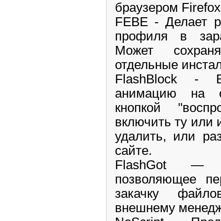
браузером Firefox
FEBE - Делает р
профиля в зара
Может сохран
отдельные инста
FlashBlock -
анимацию на с
кнопкой "воспр
включить ту или 
удалить, или ра
сайте.
FlashGot — р
позволяющее пе
закачку файл
внешнему менедж