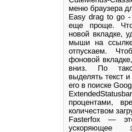
меню браузера дл
Easy drag to go 
еще проще. Чт
новой вкладке, 
мыши на ссылке
отпускаем. Чт
фоновой вкладке
вниз. По так
выделять текст и
его в поиске Goog
ExtendedStatu
процентами, вр
количеством загру
Fasterfox — эт
ускоряющее з