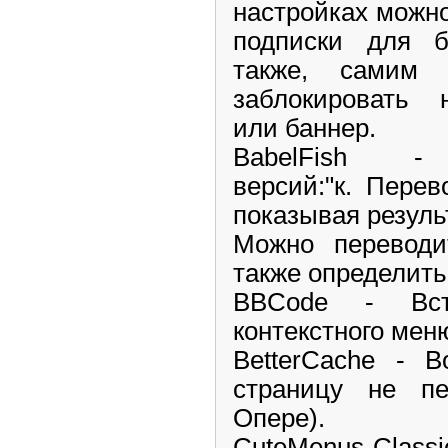
настройках можно
подписки для б
также, самим 
заблокировать 
или баннер.
BabelFish - 
версий:"к. Пере
показывая резуль
Можно переводи
также определить
BBCode - Вс
контекстного мен
BetterCache - 
страницу не пе
Опере).
CuteMenus-Class