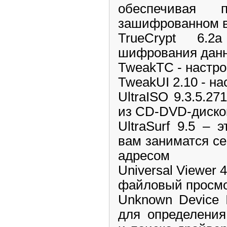
обеспечивая 
зашифрованном 
TrueCrypt 6.
шифрования данн
TweakTC - настро
TweakUI 2.10 - н
UltraISO 9.3.5.27
из CD-DVD-диско
UltraSurf 9.5 – 
вам заниматся с
адресом
Universal Viewer 
файловый просм
Unknown Device Id
для определения