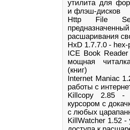
утилита для фор
и флэш-дисков
Http File S
предназначенный
расшаривания св
HxD 1.7.7.0 - hex
ICE Book Reader P
мощная читалка
(книг)
Internet Maniac 1
работы с интерне
Killcopy 2.85 
курсором с докач
c любых царапа
KillWatcher 1.52 
доступа к расша