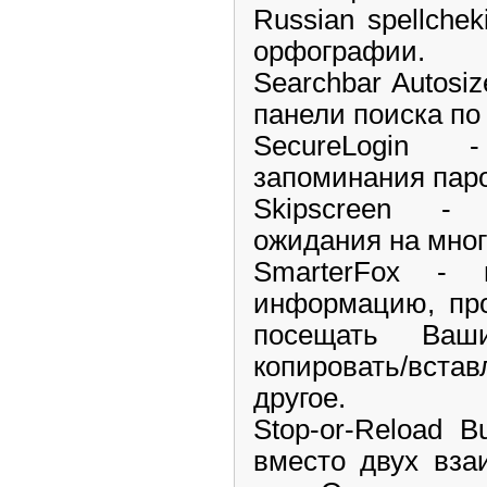
Russian spellchek
орфографии.
Searchbar Autosi
панели поиска по
SecureLogin
запоминания паро
Skipscreen -
ожидания на мно
SmarterFox - 
информацию, про
посещать Ваш
копировать/вста
другое.
Stop-or-Reload 
вместо двух вза