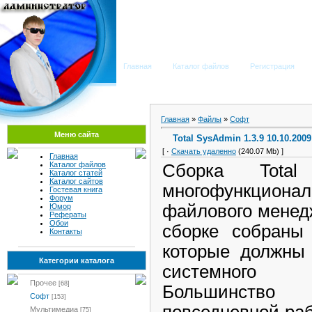
Мега Портал
Главная
Каталог файлов
Регистрация
Главная
»
Файлы
»
Софт
Меню сайта
Total SysAdmin 1.3.9 10.10.200
[ ·
Скачать удаленно
(240.07 Mb) ]
Главная
Каталог файлов
Сборка Tota
Каталог статей
Каталог сайтов
многофункциона
Гостевая книга
Форум
файлового менед
Юмор
Рефераты
Обои
сборке собраны
Контакты
которые должны 
Категории каталога
системного
Прочее
[68]
Большинств
Софт
[153]
повседневной ра
Мультимедиа
[75]