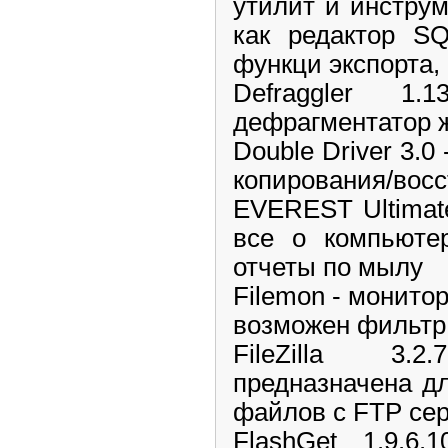
утилит и инструм
как редактор SQ
функци экспорта, 
Defraggler 1.
дефрагментатор ж
Double Driver 3.0
копирования/вос
EVEREST Ultimate 
все о компьютер
отчеты по мылу
Filemon - монито
возможен фильтр 
FileZilla 3.
предназначена дл
файлов с FTP се
FlashGet 1.9.6