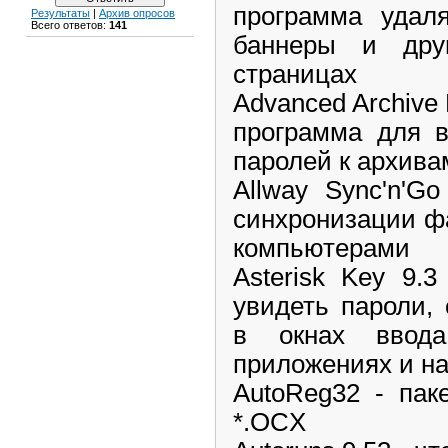
программа удал
Результаты
|
Архив опросов
Всего ответов:
141
баннеры и дру
страницах
Advanced Archive 
программа для в
паролей к архива
Allway Sync'n'G
синхронизации ф
компьютерами
Asterisk Key 9.3
увидеть пароли,
в окнах ввод
приложениях и на
AutoReg32 - пак
*.OCX