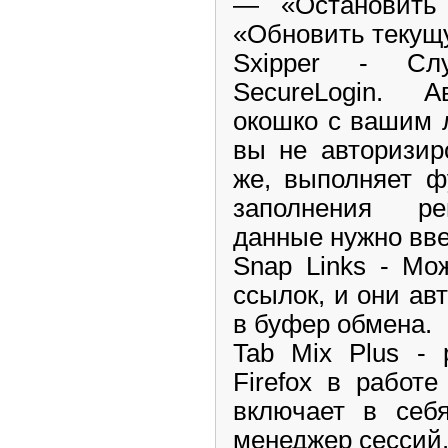
— «Остановить 
«Обновить текущ
Sxipper - Сл
SecureLogin. А
окошко с вашим 
вы не авторизир
же, выполняет ф
заполнения ре
данные нужно вве
Snap Links - Мо
ссылок, и они ав
в буфер обмена.
Tab Mix Plus - 
Firefox в работ
включает в себ
менеджер сессий