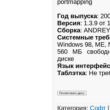
portmapping
Год выпуска
: 20
Версия
: 1.3.9 от
Сборка
: ANDRE
Системные треб
Windows 98, ME, 
560 MБ свободн
диске
Язык интерфейс
Таблэтка
: Не тре
Категория:
Софт
|