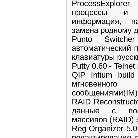
ProcessExplore
процессы и 
информация, на
замена родному д
Punto Switch
автоматический 
клавиатуры русск
Putty 0.60 - Telne
QIP Infium buil
мгновенного 
сообщениями(IM)
RAID Reconstructo
данные с пов
массивов (RAID) 5
Reg Organizer 5.0
редактирование 