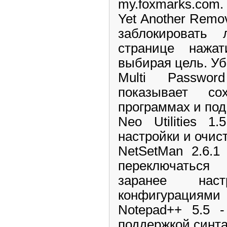
my.foxmarks.com.
Yet Another Remov
заблокировать
странице нажа
выбирая цель. У
Multi Passwo
показывает с
программах и под
Neo Utilities 1
настройки и очис
NetSetMan 2.6.1
переключатьс
заранее наст
конфигурациями
Notepad++ 5.5 -
поддержкой синт