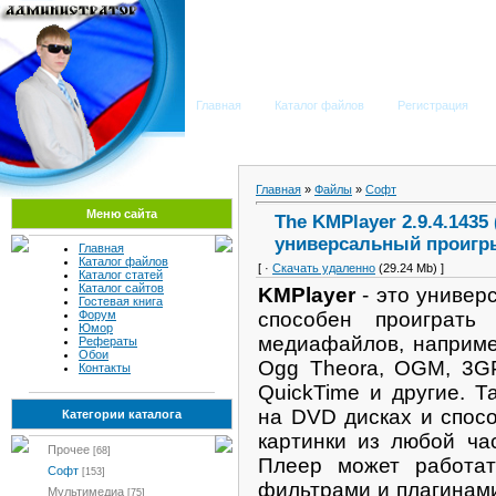
Мега Портал
Главная
Каталог файлов
Регистрация
Главная
»
Файлы
»
Софт
Меню сайта
The KMPlayer 2.9.4.1435 
универсальный проигр
Главная
Каталог файлов
[ ·
Скачать удаленно
(29.24 Mb) ]
Каталог статей
Каталог сайтов
KMPlayer
- это универ
Гостевая книга
способен проиграть
Форум
Юмор
медиафайлов, наприме
Рефераты
Обои
Ogg Theora, OGM, 3GP
Контакты
QuickTime и другие. 
на DVD дисках и спосо
Категории каталога
картинки из любой ча
Прочее
[68]
Плеер может работа
Софт
[153]
фильтрами и плагинами
Мультимедиа
[75]