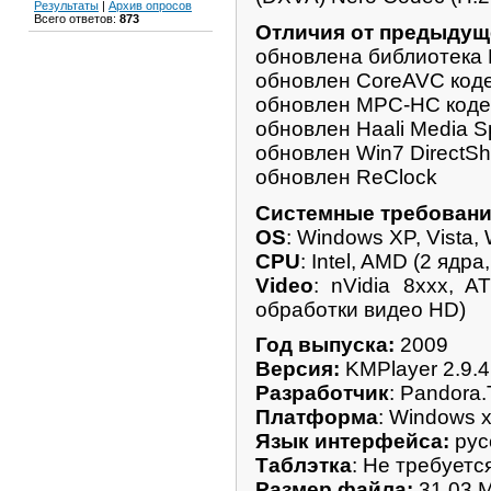
Результаты
|
Архив опросов
Всего ответов:
873
Отличия от предыдущ
обновлена библиотека 
обновлен CoreAVC код
обновлен MPC-HC кодек 
обновлен Haali Media Spl
обновлен Win7 DirectSh
обновлен ReClock
Системные требовани
OS
: Windows XP, Vista,
CPU
: Intel, AMD (2 ядр
Video
: nVidia 8xxx, 
обработки видео HD)
Год выпуска:
2009
Версия:
KMPlayer 2.9.4
Разработчик
: Pandora.
Платформа
: Windows 
Язык интерфейса:
рус
Таблэтка
: Не требуетс
Размер файла:
31.03 