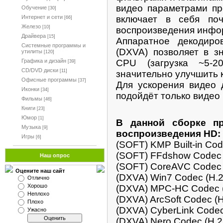
видео параметрами пр
Обучение
[30]
включает в себя по
Интернет и сети
[66]
Железо
[10]
воспроизведения инфо
Драйвера
[15]
Аппаратное декодир
Системные программы и
(DXVA) позволяет в з
утилиты
[120]
CPU (загрузка ~5-
Графика и дизайн
[39]
CD/DVD диски
[11]
значительно улучшить 
Офисные программы
[37]
Для ускорения видео 
Иконки
[34]
подойдёт только видео
Фильмы
[46]
Книги
[23]
Юмор
[1]
В данной сборке п
Музыка
[9]
воспроизведения HD:
Игры
[6]
(SOFT) KMP Built-in Cod
(SOFT) FFdshow Codec (S
Наш опрос
(SOFT) CoreAVC Codec 
Оцените наш сайт
(DXVA) Win7 Codec (H.
Отлично
Хорошо
(DXVA) MPC-HC Codec (
Неплохо
(DXVA) ArcSoft Codec 
Плохо
(DXVA) CyberLink Code
Ужасно
(DXVA) Nero Codec (H.