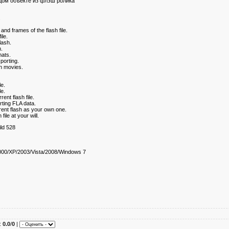
дом объекте из флэш ролика
.
and frames of the flash file.
ile.
lash.
h.
mats.
porting.
sh movies.
le.
le.
ent flash file.
rting FLA data.
ent flash as your own one.
ile at your will.
ld 528
00/XP/2003/Vista/2008/Windows 7
:
0.0
/
0
|