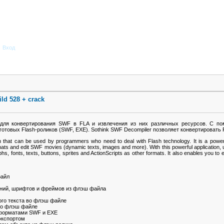
Вход
ld 528 + crack
 для конвертирования SWF в FLA и извлечения из них различных ресурсов. С по
 готовых Flash-роликов (SWF, EXE). Sothink SWF Decompiler позволяет конвертироват
that can be used by programmers who need to deal with Flash technology. It is a powerful
mats and edit SWF movies (dynamic texts, images and more). With this powerful application,
 fonts, texts, buttons, sprites and ActionScripts as other formats. It also enables you to 
файл
жений, шрифтов и фреймов из флэш файла
ого текста во флэш файле
во флэш файле
 форматами SWF и EXE
экспортом