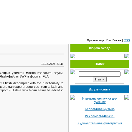
Четверг, 06.08.2026, 04:08
Приветствую Вас
Гость
|
RSS
Форма входа
Поиск
18.12.2009, 21:44
мощью утилиты можно извлекать звуки,
ь Flash-файлы SWF в формат FLA.
 flash decompiler with the functionality to
 users can export resources from a flash and
Друзья сайта
export FLA data which can easily be edited in
Итальянская кухня для
русских
Бесплатная музыка
Реклама WMlink.ru
Художественная фотография