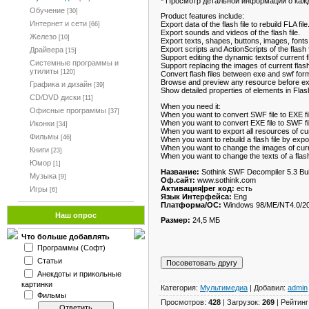
* Просмотр детальной информации о каж
Обучение
[30]
Product features include:
Интернет и сети
Export data of the flash file to rebuild FLA file
[66]
Export sounds and videos of the flash file.
Железо
[10]
Export texts, shapes, buttons, images, fonts 
Export scripts and ActionScripts of the flash f
Драйвера
[15]
Support editing the dynamic textsof current f
Системные программы и
Support replacing the images of current flas
утилиты
[120]
Convert flash files between exe and swf for
Browse and preview any resource before ex
Графика и дизайн
[39]
Show detailed properties of elements in Fla
CD/DVD диски
[11]
When you need it:
Офисные программы
[37]
When you want to convert SWF file to EXE fi
When you want to convert EXE file to SWF fi
Иконки
[34]
When you want to export all resources of curr
Фильмы
[46]
When you want to rebuild a flash file by expo
When you want to change the images of curr
Книги
[23]
When you want to change the texts of a flash f
Юмор
[1]
Название:
Sothink SWF Decompiler 5.3 Bui
Музыка
[9]
Оф.сайт:
www.sothink.com
Активация|рег код:
есть
Игры
[6]
Язык Интерфейса:
Eng
Платформа/ОС:
Windows 98/ME/NT4.0/20
Наш опрос
Размер:
24,5 МБ
Что больше добавлять
Программы (Софт)
Статьи
Анекдоты и прикольные
картинки
Категория:
Мультимедиа
| Добавил:
admin
Фильмы
Просмотров:
428
| Загрузок:
269
| Рейтинг