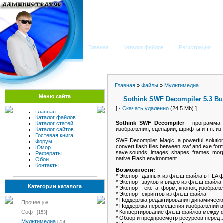
Мега Портал
Главная
Каталог файлов
Регистрация
Главная
»
Файлы
»
Мультимедиа
Меню сайта
Sothink SWF Decompiler 5.3 Bui
[ ·
Скачать удаленно
(24.5 Mb) ]
Главная
Каталог файлов
Sothink SWF Decompiler
- программа
Каталог статей
изображения, сценарии, шрифты и т.п. из
Каталог сайтов
Гостевая книга
SWF Decompiler Magic, a powerful solution 
Форум
convert flash files between swf and exe for
Юмор
save sounds, images, shapes, frames, morphs,
Рефераты
native Flash environment.
Обои
Контакты
Возможности:
* Экспорт данных из флэш файла в FLA 
* Экспорт звуков и видео из флэш файла
Категории каталога
* Экспорт текста, форм, кнопок, изобра
* Экспорт скриптов из флэш файла
* Поддержка редактирования динамическ
Прочее
[68]
* Поддержка перемещения изображений 
* Конвертирование флэш файлов между
Софт
[153]
* Обзор и предпросмотр ресурсов перед 
Мультимедиа
[75]