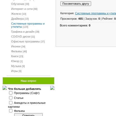
Обучение
[30]
Интернет и сети
[66]
Категория:
Системные программы и утил
Железо
[10]
Просмотров:
465
| Загрузок:
0
| Рейтинг:
0
Драйвера
[15]
Системные программы и
Всего комментариев:
0
утилиты
[120]
Графика и дизайн
[39]
CD/DVD диски
[11]
Офисные программы
[37]
Иконки
[34]
Фильмы
[46]
Книги
[23]
Юмор
[1]
Музыка
[9]
Игры
[6]
Наш опрос
Что больше добавлять
Программы (Софт)
Статьи
Анекдоты и прикольные
картинки
Фильмы