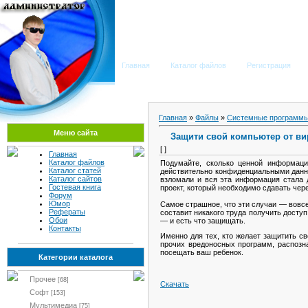
Мега Портал
Главная
Каталог файлов
Регистрация
Главная
»
Файлы
»
Системные программы
Меню сайта
Защити свой компьютер oт ви
[ ]
Главная
Каталог файлов
Подумайте, сколько ценной информац
Каталог статей
действительно конфиденциальными данны
Каталог сайтов
взломали и вся эта информация стала 
Гостевая книга
проект, который необходимо сдавать чер
Форум
Юмор
Самое страшное, что эти случаи — вовс
Рефераты
составит никакого труда получить досту
Обои
— и есть что защищать.
Контакты
Именно для тех, кто желает защитить с
прочих вредоносных программ, распозна
посещать ваш ребенок.
Категории каталога
Прочее
[68]
Скачать
Софт
[153]
Мультимедиа
[75]