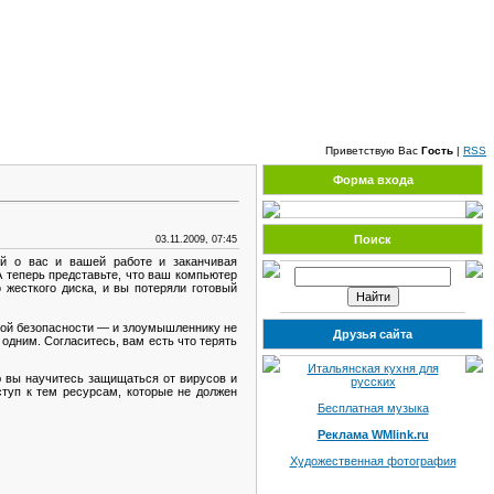
Суббота, 08.08.2026, 18:03
Приветствую Вас
Гость
|
RSS
Форма входа
Поиск
03.11.2009, 07:45
й о вас и вашей работе и заканчивая
 теперь представьте, что ваш компьютер
жесткого диска, и вы потеряли готовый
ной безопасности — и злоумышленнику не
Друзья сайта
одним. Согласитесь, вам есть что терять
Итальянская кухня для
ю вы научитесь защищаться от вирусов и
русских
ступ к тем ресурсам, которые не должен
Бесплатная музыка
Реклама WMlink.ru
Художественная фотография