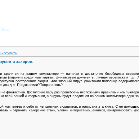
Вход
 и утилиты
русов и хакеров.
ии хранится на вашем компьютере — начиная с достаточно безобидных сведени
ми (пароли к кредитным картам, финансовые документы, личная переписка и т.д.). А
доступна посторонним людям. Или злобный вирус уничтожил половину содержимого 
ез два дня. Представили?Понравилось?
е не фантастика. Достаточно пару раз пренебречь несложными правилами компьютер
п ко всей вашей информации, а вирусы будут плодиться на вашем компьютере один за 
вой компьютер и себя от неприятных сюрпризов, и написана эта книга. С ее помощь
вать и отражать хакерские атаки, уловки интернет-мошенников, контролировать до