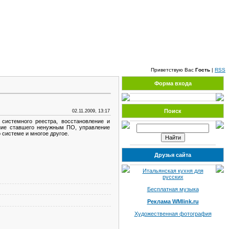
Суббота, 08.08.2026, 09:20
Приветствую Вас
Гость
|
RSS
Форма входа
Поиск
02.11.2009, 13:17
системного реестра, восстановление и
ение ставшего ненужным ПО, управление
системе и многое другое.
Друзья сайта
Итальянская кухня для
русских
Бесплатная музыка
Реклама WMlink.ru
Художественная фотография