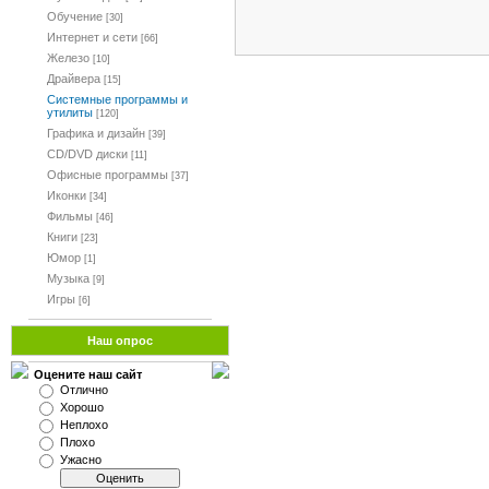
Обучение
[30]
Интернет и сети
[66]
Железо
[10]
Драйвера
[15]
Системные программы и
утилиты
[120]
Графика и дизайн
[39]
CD/DVD диски
[11]
Офисные программы
[37]
Иконки
[34]
Фильмы
[46]
Книги
[23]
Юмор
[1]
Музыка
[9]
Игры
[6]
Наш опрос
Оцените наш сайт
Отлично
Хорошо
Неплохо
Плохо
Ужасно