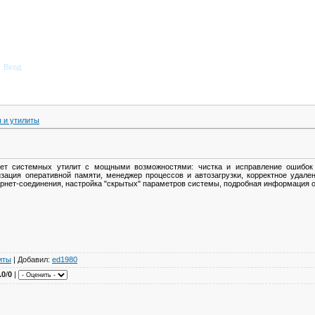
Вход
 и утилиты
пакет системных утилит с мощными возможностями: чистка и исправление ошибок 
изация оперативной памяти, менеджер процессов и автозагрузки, корректное удал
рнет-соединения, настройка "скрытых" параметров системы, подробная информация о 
иты
| Добавил:
ed1980
.0
/
0
|