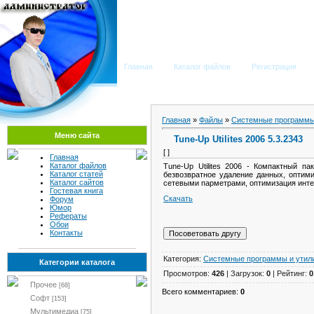
Мега Портал
Главная
Каталог файлов
Регистрация
Главная
»
Файлы
»
Системные программы
Меню сайта
Tune-Up Utilites 2006 5.3.2343
[ ]
Главная
Каталог файлов
Tune-Up Utilites 2006 - Компактный 
Каталог статей
безвозвратное удаление данных, оптим
Каталог сайтов
сетевыми парметрами, оптимизация инте
Гостевая книга
Скачать
Форум
Юмор
Рефераты
Обои
Контакты
Категория:
Системные программы и утил
Категории каталога
Просмотров:
426
| Загрузок:
0
| Рейтинг:
0
Прочее
[68]
Всего комментариев:
0
Софт
[153]
Мультимедиа
[75]