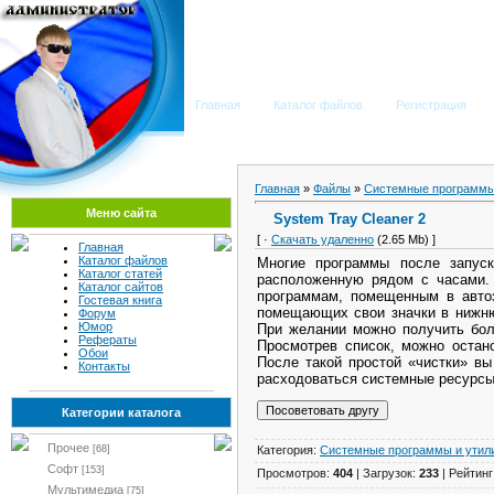
Мега Портал
Главная
Каталог файлов
Регистрация
Главная
»
Файлы
»
Системные программы
Меню сайта
System Tray Cleaner 2
[ ·
Скачать удаленно
(2.65 Mb) ]
Главная
Каталог файлов
Многие программы после запус
Каталог статей
расположенную рядом с часами. 
Каталог сайтов
программам, помещенным в автоз
Гостевая книга
помещающих свои значки в нижнюю
Форум
Юмор
При желании можно получить боле
Рефераты
Просмотрев список, можно остано
Обои
После такой простой «чистки» вы
Контакты
расходоваться системные ресурсы
Категории каталога
Прочее
Категория:
Системные программы и утил
[68]
Софт
[153]
Просмотров:
404
| Загрузок:
233
| Рейтинг
Мультимедиа
[75]