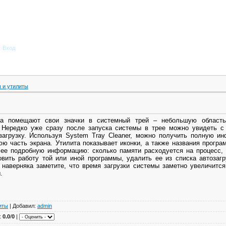
Вход
 и утилиты
ка помещают свои значки в системный трей – небольшую область
Нередко уже сразу после запуска системы в трее можно увидеть с
агрузку. Используя System Tray Cleaner, можно получить полную и
 часть экрана. Утилита показывает иконки, а также названия прогр
е подробную информацию: сколько памяти расходуется на процесс, к
вить работу той или иной программы, удалить ее из списка автозаг
 наверняка заметите, что время загрузки системы заметно увеличится
.
иты
| Добавил:
admin
:
0.0
/
0
|