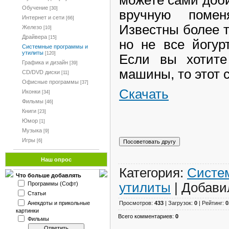
Обучение
[30]
вручную помен
Интернет и сети
[66]
Известны более т
Железо
[10]
Драйвера
[15]
но не все йогур
Системные программы и
утилиты
[120]
Если вы хотите
Графика и дизайн
[39]
машины, то этот 
CD/DVD диски
[11]
Офисные программы
[37]
Скачать
Иконки
[34]
Фильмы
[46]
Книги
[23]
Юмор
[1]
Музыка
[9]
Игры
[6]
Наш опрос
Категория:
Систе
Что больше добавлять
Программы (Софт)
утилиты
| Добави
Статьи
Анекдоты и прикольные
Просмотров:
433
| Загрузок:
0
| Рейтинг:
0
картинки
Всего комментариев:
0
Фильмы