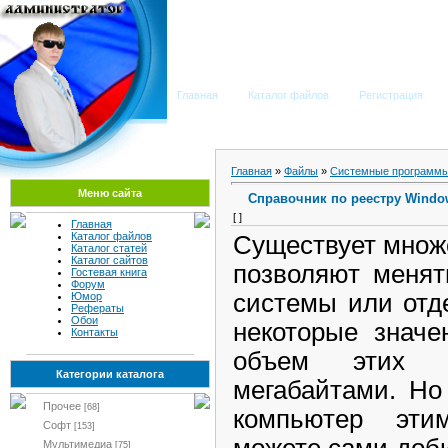
Мега Портал
Главная
Каталог файлов
Регистрация
Главная
»
Файлы
»
Системные программы
Меню сайта
Справочник по реестру Windo
[ ]
Главная
Каталог файлов
Существует множ
Каталог статей
Каталог сайтов
позволяют менят
Гостевая книга
Форум
системы или отд
Юмор
Рефераты
Обои
некоторые значе
Контакты
объем этих п
Категории каталога
мегабайтами. Но
Прочее
[68]
компьютер эт
Софт
[153]
можете сами доби
Мультимедиа
[75]