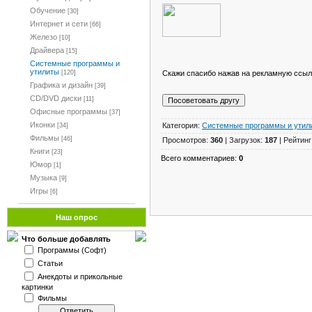
Обучение
[30]
Интернет и сети
[66]
Железо
[10]
Драйвера
[15]
Системные программы и
утилиты
Скажи спасибо нажав на рекламную ссыл
[120]
Графика и дизайн
[39]
CD/DVD диски
[11]
Офисные программы
[37]
Иконки
Категория:
Системные программы и утил
[34]
Фильмы
[46]
Просмотров:
360
| Загрузок:
187
| Рейтинг
Книги
[23]
Всего комментариев:
0
Юмор
[1]
Музыка
[9]
Игры
[6]
Наш опрос
Что больше добавлять
Программы (Софт)
Статьи
Анекдоты и прикольные
картинки
Фильмы