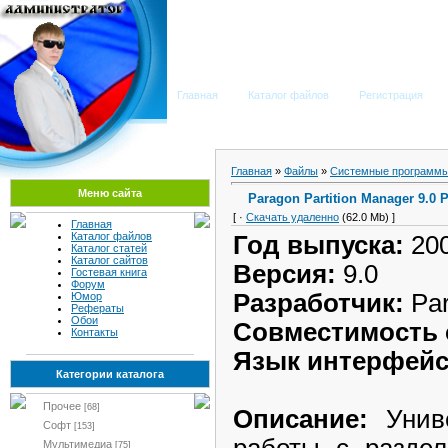
Мега Портал
Главная
Каталог файлов
Регистрация
Главная
»
Файлы
»
Системные программы
Меню сайта
Paragon Partition Manager 9.0 
[ ·
Скачать удаленно
(62.0 Mb) ]
Главная
Каталог файлов
Год выпуска:
20
Каталог статей
Каталог сайтов
Версия:
9.0
Гостевая книга
Форум
Разработчик:
Par
Юмор
Рефераты
Обои
Совместимость с
Контакты
Язык интерфейс
Категории каталога
Прочее
[68]
Описание:
Униве
Софт
[153]
работы с раздел
Мультимедиа
[75]