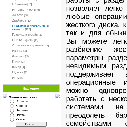
Обучение
[30]
позволяет легко
Интернет и сети
[66]
любые операци
Железо
[10]
Драйвера
[15]
жесткого диска, 
Системные программы и
утилиты
[120]
так и для обыкн
Графика и дизайн
[39]
Вы можете легк
CD/DVD диски
[11]
Офисные программы
[37]
разбиение жес
Иконки
[34]
параметры разде
Фильмы
[46]
Книги
[23]
невидимым разде
Юмор
[1]
поддерживает 
Музыка
[9]
Игры
[6]
операционные 
можно одновр
Наш опрос
работать с неск
Оцените наш сайт
Отлично
системами на
Хорошо
Неплохо
преодолеть б
Плохо
Ужасно
семействами 