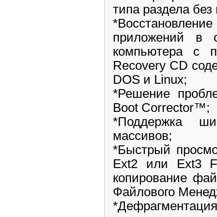
типа раздела без
*Восстановлен
приложений в 
компьютера с 
Recovery CD сод
DOS и Linux;
*Решение пробл
Boot Corrector™;
*Поддержка ши
массивов;
*Быстрый просмо
Ext2 или Ext3 F
копирование фай
Файлового Менед
*Дефрагмен