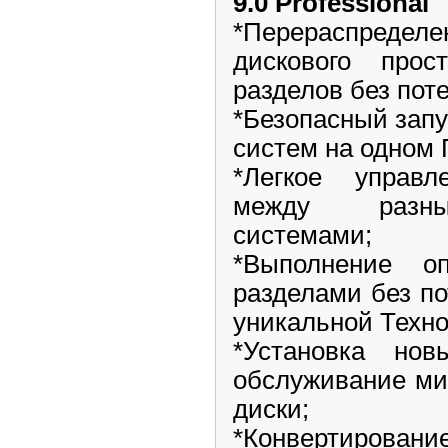
9.0 Professional
*Перераспредел
дискового прос
разделов без пот
*Безопасный зап
систем на одном 
*Легкое управ
между разны
системами;
*Выполнение о
разделами без п
уникальной Технол
*Установка но
обслуживание ми
диски;
*Конвертировани