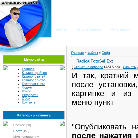
Мега Портал
Главная
Каталог файлов
Регистрация
Главная
»
Файлы
»
Софт
Меню сайта
RadicalFotoSellExt
[
Скачать с сервера
(423.5 Kb) ·
Скачать 
Главная
Каталог файлов
И так, краткий 
Каталог статей
Каталог сайтов
после установк
Гостевая книга
Форум
картинке и из 
Юмор
Рефераты
Обои
меню пункт
Контакты
Категории каталога
"Опубликовать 
Прочее
[68]
Софт
[153]
после нажатия
Мультимедиа
[75]