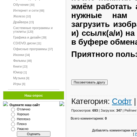
жмём работать
Обучение
[30]
Интернет и сети
[66]
нужные нам 
Железо
[10]
загрузить изобр
Драйвера
[15]
Системные программы и
и) ссылк(а/и) на
утилиты
[120]
Графика и дизайн
[39]
в буфере обмен
CD/DVD диски
[11]
Офисные программы
[37]
Приятного поль
Иконки
[34]
Фильмы
[46]
Книги
[23]
Юмор
[1]
Музыка
[9]
Игры
[6]
Наш опрос
Категория:
Софт
|
Оцените наш сайт
Отлично
Просмотров:
693
| Загрузок:
347
| Рейтинг
Хорошо
Всего комментариев:
0
Неплохо
Плохо
Ужасно
Добавлять комментарии могу
[
Р