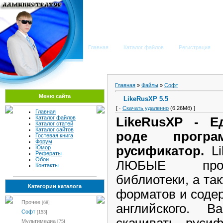
Мега Портал
Главная
Каталог файлов
Регистрация
Главная
»
Файлы
»
Софт
Меню сайта
LikeRusXP 5.5
[ ·
Скачать удаленно
(6.26Мб) ]
Главная
Каталог файлов
LikeRusXP - Е
Каталог статей
Каталог сайтов
роде програ
Гостевая книга
Форум
русификатор.
Li
Юмор
Рефераты
Обои
ЛЮБЫЕ прог
Контакты
библиотеки, а т
Категории каталога
форматов и содер
Прочее
[68]
английского.
Софт
[153]
скачивать руси
Мультимедиа
[75]