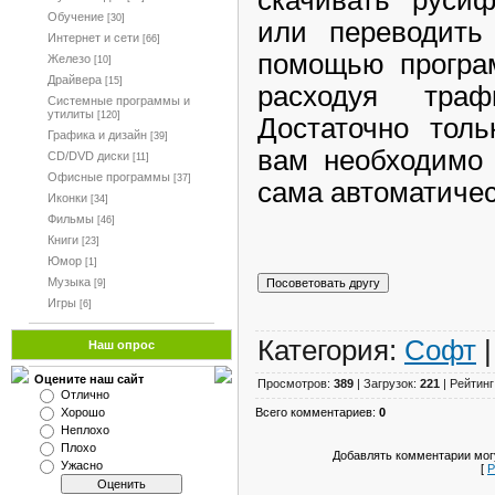
Обучение
[30]
или переводить
Интернет и сети
[66]
помощью програм
Железо
[10]
Драйвера
[15]
расходуя тра
Системные программы и
утилиты
[120]
Достаточно толь
Графика и дизайн
[39]
вам необходимо 
CD/DVD диски
[11]
Офисные программы
[37]
сама автоматичес
Иконки
[34]
Фильмы
[46]
Книги
[23]
Юмор
[1]
Музыка
[9]
Игры
[6]
Категория:
Софт
|
Наш опрос
Оцените наш сайт
Просмотров:
389
| Загрузок:
221
| Рейтинг
Отлично
Всего комментариев:
0
Хорошо
Неплохо
Плохо
Добавлять комментарии могу
Ужасно
[
Р