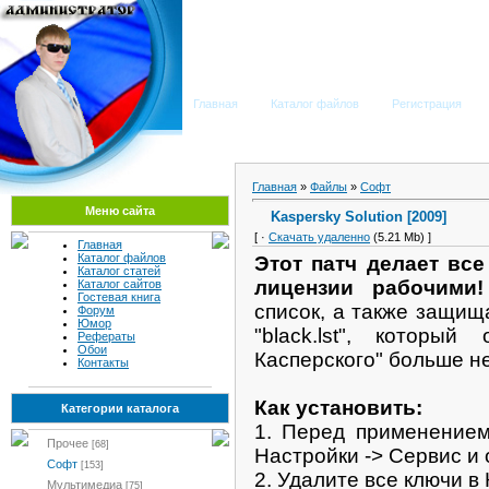
Мега Портал
Главная
Каталог файлов
Регистрация
Главная
»
Файлы
»
Софт
Меню сайта
Kaspersky Solution [2009]
[ ·
Скачать удаленно
(5.21 Mb) ]
Главная
Каталог файлов
Этот патч делает вс
Каталог статей
лицензии рабочими!
Каталог сайтов
Гостевая книга
список, а также защища
Форум
Юмор
"black.lst", который
Рефераты
Обои
Касперского" больше н
Контакты
Как установить:
Категории каталога
1. Перед применением
Прочее
[68]
Настройки -> Сервис и
Софт
[153]
2. Удалите все ключи в
Мультимедиа
[75]