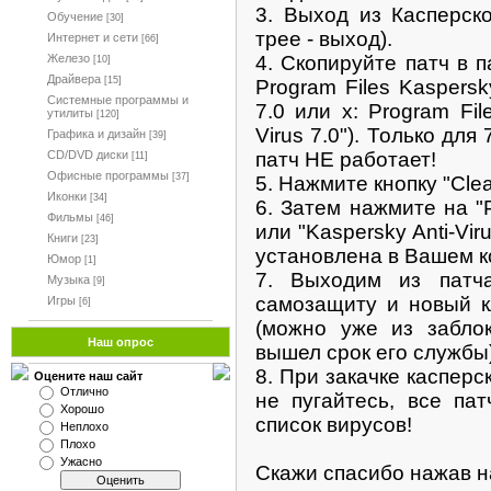
3. Выход из Касперско
Обучение
[30]
трее - выход).
Интернет и сети
[66]
4. Скопируйте патч в п
Железо
[10]
Драйвера
[15]
Program Files Kaspersky
Системные программы и
7.0 или х: Program Fil
утилиты
[120]
Virus 7.0"). Только для
Графика и дизайн
[39]
патч НЕ работает!
CD/DVD диски
[11]
Офисные программы
[37]
5. Нажмите кнопку "Clea
Иконки
[34]
6. Затем нажмите на "Pa
Фильмы
[46]
или "Kaspersky Anti-Vir
Книги
[23]
установлена в Вашем к
Юмор
[1]
7. Выходим из патча
Музыка
[9]
самозащиту и новый к
Игры
[6]
(можно уже из заблок
Наш опрос
вышел срок его службы)
8. При закачке касперск
Оцените наш сайт
Отлично
не пугайтесь, все па
Хорошо
список вирусов!
Неплохо
Плохо
Ужасно
Скажи спасибо нажав н