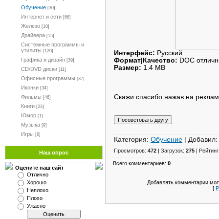
Обучение
[30]
Интернет и сети
[66]
Железо
[10]
Драйвера
[15]
Системные программы и
утилиты
[120]
Интерфейс:
Русский
Формат|Качество:
DOC отличн
Графика и дизайн
[39]
Размер:
1.4 MB
CD/DVD диски
[11]
Офисные программы
[37]
Иконки
[34]
Скажи спасибо нажав на рекла
Фильмы
[46]
Книги
[23]
Юмор
[1]
Музыка
[9]
Игры
[6]
Категория:
Обучение
| Добавил
Просмотров:
472
| Загрузок:
275
| Рейтинг
Наш опрос
Всего комментариев:
0
Оцените наш сайт
Отлично
Добавлять комментарии могу
Хорошо
[
Р
Неплохо
Плохо
Ужасно