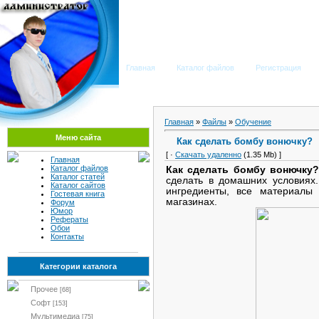
Мега Портал
Главная
Каталог файлов
Регистрация
Главная
»
Файлы
»
Обучение
Меню сайта
Как сделать бомбу вонючку?
[ ·
Скачать удаленно
(1.35 Mb) ]
Главная
Каталог файлов
Как сделать бомбу вонючку
Каталог статей
сделать в домашних условиях.
Каталог сайтов
ингредиенты, все материалы
Гостевая книга
магазинах.
Форум
Юмор
Рефераты
Обои
Контакты
Категории каталога
Прочее
[68]
Софт
[153]
Мультимедиа
[75]