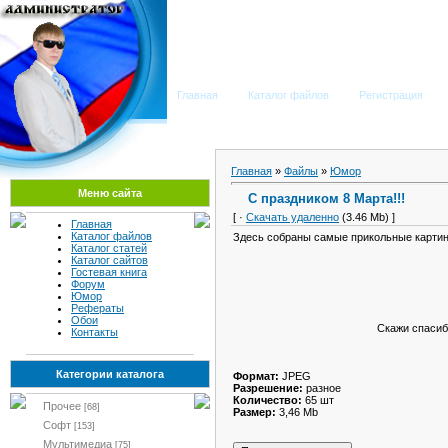
Мега Портал
Главная
Каталог файлов
Регистрация
Главная
»
Файлы
»
Юмор
Меню сайта
С праздником 8 Марта!!!
[ ·
Скачать удаленно
(3.46 Mb) ]
Главная
Каталог файлов
Здесь собраны самые прикольные картин
Каталог статей
Каталог сайтов
Гостевая книга
Форум
Юмор
Рефераты
Обои
Скажи спасиб
Контакты
Категории каталога
Формат:
JPEG
Разрешение:
разное
Количество:
65 шт
Прочее
[68]
Размер:
3,46 Mb
Софт
[153]
Мультимедиа
[75]