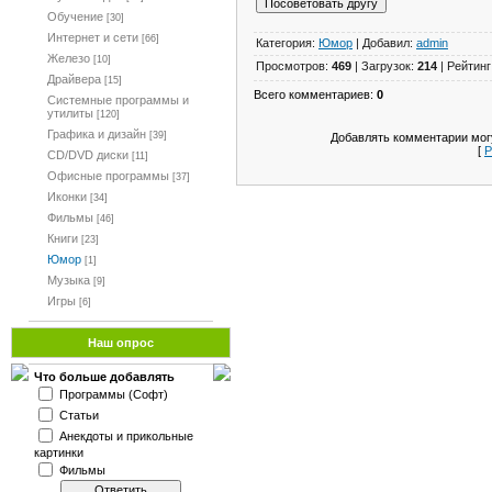
Обучение
[30]
Интернет и сети
[66]
Категория:
Юмор
| Добавил:
admin
Железо
[10]
Просмотров:
469
| Загрузок:
214
| Рейтинг
Драйвера
[15]
Всего комментариев:
0
Системные программы и
утилиты
[120]
Графика и дизайн
[39]
Добавлять комментарии могу
[
Р
CD/DVD диски
[11]
Офисные программы
[37]
Иконки
[34]
Фильмы
[46]
Книги
[23]
Юмор
[1]
Музыка
[9]
Игры
[6]
Наш опрос
Что больше добавлять
Программы (Софт)
Статьи
Анекдоты и прикольные
картинки
Фильмы