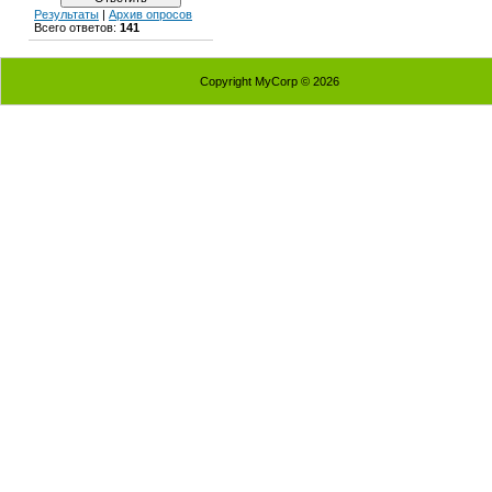
Результаты
|
Архив опросов
Всего ответов:
141
Copyright MyCorp © 2026